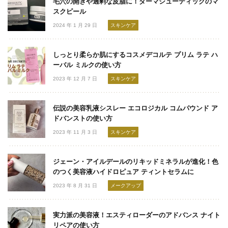
毛穴の開きや過剰な皮脂に！ダーマシューティックのマ
スクピール
2024 年 1 月 29 日
スキンケア
しっとり柔らか肌にするコスメデコルテ プリム ラテ ハ
ーバル ミルクの使い方
2023 年 12 月 7 日
スキンケア
伝説の美容乳液シスレー エコロジカル コムパウンド ア
ドバンストの使い方
2023 年 11 月 3 日
スキンケア
ジェーン・アイルデールのリキッドミネラルが進化！色
のつく美容液ハイドロピュア ティントセラムに
2023 年 8 月 31 日
メークアップ
実力派の美容液！エスティローダーのアドバンス ナイト
リペアの使い方