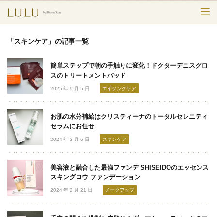
TOP
「スキンケア」の記事一覧
カテゴリー
簡単ステップで朝の手触りに変化！ドクターデニスグロ
スキンケア
スのトリートメントパッド
2025 年 9 月 5 日
エイジングケア
メークアップ
お肌の水分補給はクリスティーナのトータルセレニティ
エイジングケア
セラムにお任せ
2024 年 3 月 6 日
スキンケア
フレグランス
ボディ＆ヘア
美容液と融合した最強ファンデ SHISEIDOのエッセンス
スキングロウ ファンデーション
ライフスタイル
2024 年 2 月 21 日
メークアップ
検索