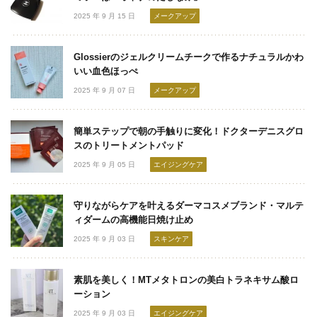
2025 年 9 月 15 日
メークアップ
Glossierのジェルクリームチークで作るナチュラルかわ
いい血色ほっぺ
2025 年 9 月 07 日
メークアップ
簡単ステップで朝の手触りに変化！ドクターデニスグロ
スのトリートメントパッド
2025 年 9 月 05 日
エイジングケア
守りながらケアを叶えるダーマコスメブランド・マルテ
ィダームの高機能日焼け止め
2025 年 9 月 03 日
スキンケア
素肌を美しく！MTメタトロンの美白トラネキサム酸ロ
ーション
2025 年 9 月 03 日
エイジングケア