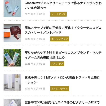
Glossierのジェルクリームチークで作るナチュラルかわ
いい血色ほっぺ
2025 年 9 月 07 日
メークアップ
簡単ステップで朝の手触りに変化！ドクターデニスグロ
スのトリートメントパッド
2025 年 9 月 05 日
エイジングケア
守りながらケアを叶えるダーマコスメブランド・マルテ
ィダームの高機能日焼け止め
2025 年 9 月 03 日
スキンケア
素肌を美しく！MTメタトロンの美白トラネキサム酸ロ
ーション
2025 年 9 月 03 日
エイジングケア
世界中で500万個売れたスイス発のビタクリームB12で