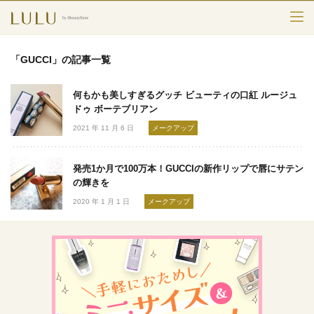
TOP
「GUCCI」の記事一覧
カテゴリー
何もかも美しすぎるグッチ ビューティの口紅 ルージュ
スキンケア
ドゥ ボーテブリアン
2021 年 11 月 6 日
メークアップ
メークアップ
発売1か月で100万本！GUCCIの新作リップで唇にサテン
エイジングケア
の輝きを
2020 年 1 月 1 日
メークアップ
フレグランス
ボディ＆ヘア
ライフスタイル
検索