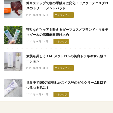
簡単ステップで朝の手触りに変化！ドクターデニスグロ
スのトリートメントパッド
2025 年 9 月 05 日
エイジングケア
守りながらケアを叶えるダーマコスメブランド・マルテ
ィダームの高機能日焼け止め
2025 年 9 月 03 日
スキンケア
素肌を美しく！MTメタトロンの美白トラネキサム酸ロ
ーション
2025 年 9 月 03 日
エイジングケア
世界中で500万個売れたスイス発のビタクリームB12で
つるつる肌に！
2025 年 8 月 31 日
スキンケア