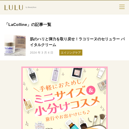
TOP
「LaColline」の記事一覧
カテゴリー
肌のハリと弾力を取り戻せ！ラコリーヌのセリュラー バ
スキンケア
イタルクリーム
2024 年 3 月 4 日
エイジングケア
メークアップ
エイジングケア
フレグランス
ボディ＆ヘア
ライフスタイル
検索