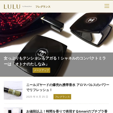
フレグランス
TOP
カテゴリー
スキンケア
メークアップ
女っぷりもテンションもアガる！シャネルのコンパクトミラ
エイジングケア
ーは「オトナのたしなみ」
2025 年 09 月 15 日
メークアップ
フレグランス
ニールズヤードの爆売れ携帯香水 アロマパルスのパワー
ボディ＆ヘア
でリフレッシュ！
ライフスタイル
2025 年 8 月 25 日
フレグランス
お値段以上！時間を香りで表現するtonariのプチプラ香
検索