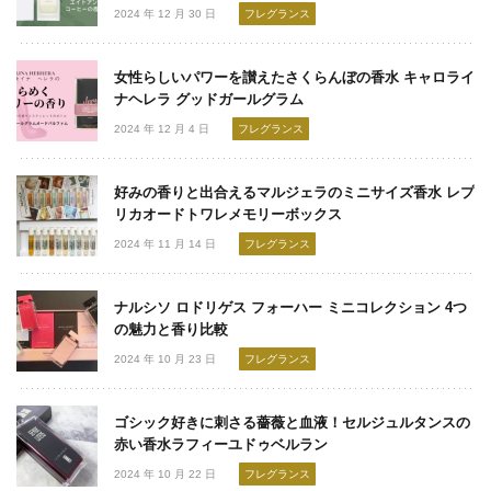
2024 年 12 月 30 日
フレグランス
女性らしいパワーを讃えたさくらんぼの香水 キャロライ
ナヘレラ グッドガールグラム
2024 年 12 月 4 日
フレグランス
好みの香りと出合えるマルジェラのミニサイズ香水 レプ
リカオードトワレメモリーボックス
2024 年 11 月 14 日
フレグランス
ナルシソ ロドリゲス フォーハー ミニコレクション 4つ
の魅力と香り比較
2024 年 10 月 23 日
フレグランス
ゴシック好きに刺さる薔薇と血液！セルジュルタンスの
赤い香水ラフィーユドゥベルラン
2024 年 10 月 22 日
フレグランス