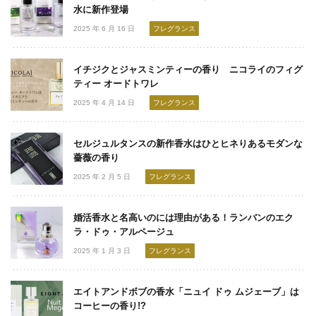
水に新作登場
2025 年 6 月 16 日
フレグランス
イチジクとジャスミンティーの香り ニコライのフィグ
ティー オードトワレ
2025 年 4 月 14 日
フレグランス
セルジュルタンスの新作香水はひとヒネりあるモダンな
薔薇の香り
2025 年 2 月 5 日
フレグランス
婚活香水と名高いのには理由がある！ランバンのエク
ラ・ドゥ・アルページュ
2025 年 1 月 3 日
フレグランス
エイトアンドボブの香水「ニュイ ドゥ ムジェーブ」は
コーヒーの香り!?