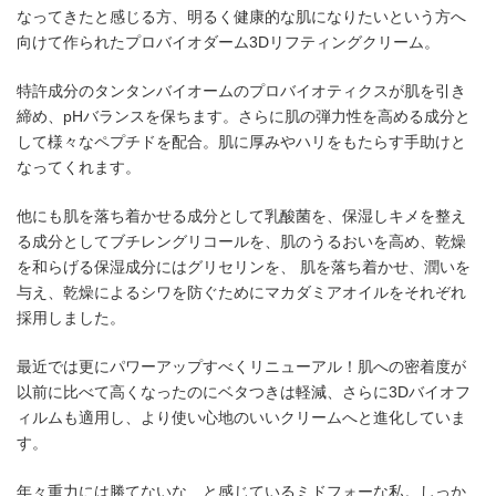
なってきたと感じる方、明るく健康的な肌になりたいという方へ
向けて作られたプロバイオダーム3Dリフティングクリーム。
特許成分のタンタンバイオームのプロバイオティクスが肌を引き
締め、pHバランスを保ちます。さらに肌の弾力性を高める成分と
して様々なペプチドを配合。肌に厚みやハリをもたらす手助けと
なってくれます。
他にも肌を落ち着かせる成分として乳酸菌を、保湿しキメを整え
る成分としてブチレングリコールを、肌のうるおいを高め、乾燥
を和らげる保湿成分にはグリセリンを、 肌を落ち着かせ、潤いを
与え、乾燥によるシワを防ぐためにマカダミアオイルをそれぞれ
採用しました。
最近では更にパワーアップすべくリニューアル！肌への密着度が
以前に比べて高くなったのにベタつきは軽減、さらに3Dバイオフ
ィルムも適用し、より使い心地のいいクリームへと進化していま
す。
年々重力には勝てないな…と感じているミドフォーな私。しっか