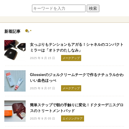
検索
新着記事
女っぷりもテンションもアガる！シャネルのコンパクト
ミラーは「オトナのたしなみ」
2025 年 9 月 15 日
メークアップ
Glossierのジェルクリームチークで作るナチュラルかわ
いい血色ほっぺ
2025 年 9 月 07 日
メークアップ
簡単ステップで朝の手触りに変化！ドクターデニスグロ
スのトリートメントパッド
2025 年 9 月 05 日
エイジングケア