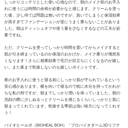
しっかりコッテリとした使い心地なので、朝のメイク前のお手入
れに使うには時間の余裕が必要かなと感じます。クリームを塗っ
た後、少し待てば問題は無いのですが、急いでしまうと保湿効果
が高すぎてファンデーションが逆にうまく乗らないことがありま
した。朝はティッシュオフや使う量を少なくするなどの工夫が必
要ですね。
ただ、クリームを塗ってしっかり時間を置いてからメイクすると
肌が引き締まっているのか保湿のおかげか、メイク乗りが俄然良
くなります！さらに相乗効果で毛穴が目立ちにくくなるのが嬉し
い。また夜まで乾燥しないのも嬉しいポイントです。
夜のお手入れに使うと寝る前にしっかり肌が守られているという
安心感があります。横を向いて寝るので枕に水分を持ってかれが
ちな私の頬ですが、朝までしっかり潤いを保っていました。朝の
洗顔の際に少しぬるっとクリームを感じるくらいしっかりと肌に
留まってくれています。乾燥する季節は強い味方になってくれそ
う！
バイオヒールボ（BIOHEAL BOH）「プロバイオダーム3Dリフテ