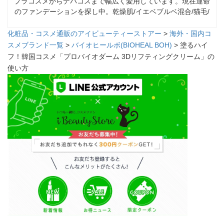
プラコスメからデパコスまで幅広く愛用しています。現在運命
のファンデーションを探し中。乾燥肌/イエベブルベ混合/猫毛/
化粧品・コスメ通販のアイビューティーストアー
>
海外・国内コ
スメブランド一覧
>
バイオヒールボ(BIOHEAL BOH)
> 塗るハイ
フ！韓国コスメ「プロバイオダーム 3Dリフティングクリーム」の
使い方