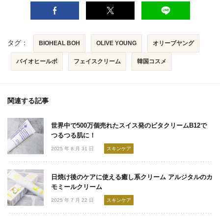
タグ：
BIOHEAL BOH
OLIVE YOUNG
オリーブヤング
バイオヒールボ
フェイスクリーム
韓国コスメ
関連する記事
世界中で500万個売れたスイス発のビタクリームB12で
つるつる肌に！
2025 年 8 月 31 日
スキンケア
日焼け後のケアに使える癒し系クリーム アルジタルのカ
モミールクリーム
2025 年 7 月 22 日
スキンケア