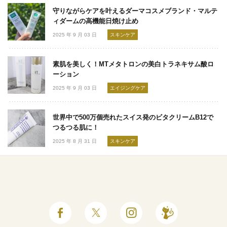
守りながらケアを叶えるダーマコスメブランド・マルテ
ィダームの高機能日焼け止め
2025 年 9 月 03 日
スキンケア
素肌を美しく！MTメタトロンの美白トラネキサム酸ロ
ーション
2025 年 9 月 03 日
エイジングケア
世界中で500万個売れたスイス発のビタクリームB12で
つるつる肌に！
2025 年 8 月 31 日
スキンケア