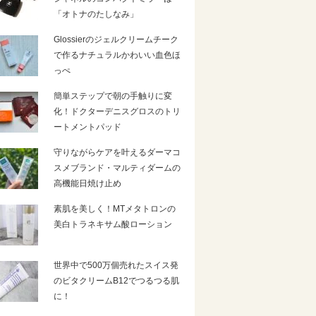
「オトナのたしなみ」
Glossierのジェルクリームチーク
で作るナチュラルかわいい血色ほ
っぺ
簡単ステップで朝の手触りに変
化！ドクターデニスグロスのトリ
ートメントパッド
守りながらケアを叶えるダーマコ
スメブランド・マルティダームの
高機能日焼け止め
素肌を美しく！MTメタトロンの
美白トラネキサム酸ローション
世界中で500万個売れたスイス発
のビタクリームB12でつるつる肌
に！