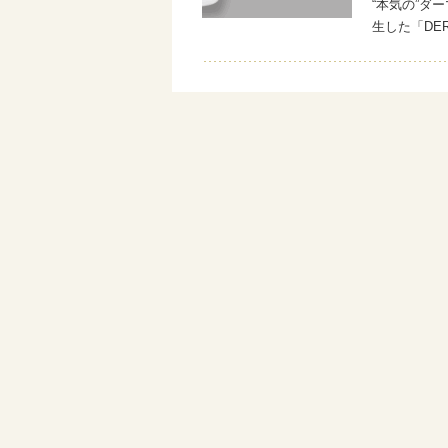
“本気の”ダ
生した「DE