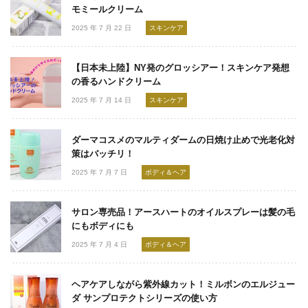
モミールクリーム
2025 年 7 月 22 日
スキンケア
【日本未上陸】NY発のグロッシアー！スキンケア発想
の香るハンドクリーム
2025 年 7 月 14 日
スキンケア
ダーマコスメのマルティダームの日焼け止めで光老化対
策はバッチリ！
2025 年 7 月 7 日
ボディ＆ヘア
サロン専売品！アースハートのオイルスプレーは髪の毛
にもボディにも
2025 年 7 月 4 日
ボディ＆ヘア
ヘアケアしながら紫外線カット！ミルボンのエルジュー
ダ サンプロテクトシリーズの使い方