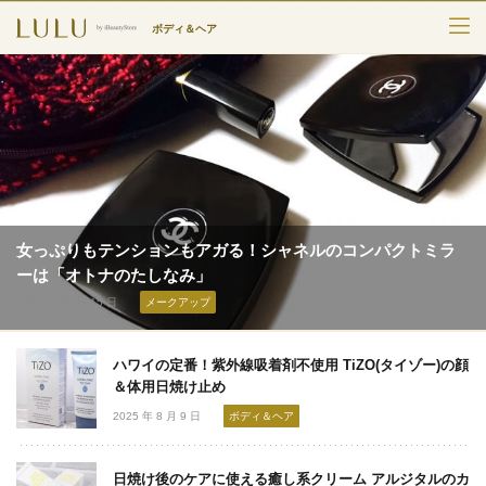
ボディ＆ヘア
TOP
カテゴリー
スキンケア
メークアップ
女っぷりもテンションもアガる！シャネルのコンパクトミラ
エイジングケア
ーは「オトナのたしなみ」
2025 年 09 月 15 日
メークアップ
フレグランス
ハワイの定番！紫外線吸着剤不使用 TiZO(タイゾー)の顔
ボディ＆ヘア
＆体用日焼け止め
ライフスタイル
2025 年 8 月 9 日
ボディ＆ヘア
日焼け後のケアに使える癒し系クリーム アルジタルのカ
検索