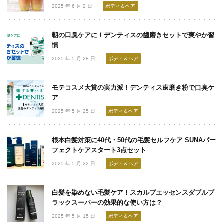
2025 年 6 月 2 日
ボディ＆ヘア
朝の口臭ケアに！デンティスの歯磨きセットで爽やか習
慣
2025 年 5 月 28 日
ボディ＆ヘア
モテコスメ大賞の実力派！デンティス歯磨き粉で口臭ケ
ア
2025 年 5 月 25 日
ボディ＆ヘア
根本白髪対策に40代・50代の毛髪セルフケア SUNAパー
フェクトケアスタート3点セット
2025 年 5 月 22 日
ボディ＆ヘア
白髪を染めない毛髪ケア！スカルプエッセンスダブルブ
ラックスーパーの効果的な使い方は？
2025 年 5 月 15 日
ボディ＆ヘア