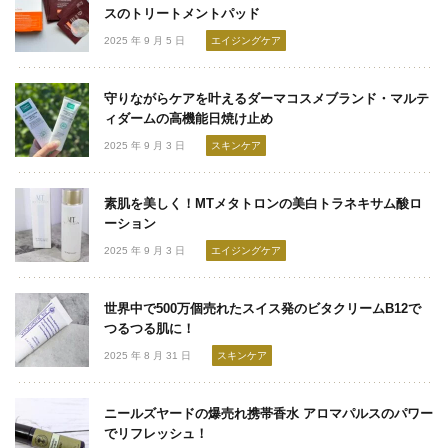
スのトリートメントパッド
2025 年 9 月 5 日
エイジングケア
守りながらケアを叶えるダーマコスメブランド・マルテ
ィダームの高機能日焼け止め
2025 年 9 月 3 日
スキンケア
素肌を美しく！MTメタトロンの美白トラネキサム酸ロ
ーション
2025 年 9 月 3 日
エイジングケア
世界中で500万個売れたスイス発のビタクリームB12で
つるつる肌に！
2025 年 8 月 31 日
スキンケア
ニールズヤードの爆売れ携帯香水 アロマパルスのパワー
でリフレッシュ！