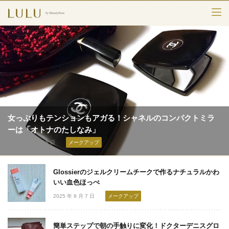
TOP
カテゴリー
スキンケア
メークアップ
女っぷりもテンションもアガる！シャネルのコンパクトミラ
エイジングケア
ーは「オトナのたしなみ」
2025 年 09 月 15 日
メークアップ
フレグランス
Glossierのジェルクリームチークで作るナチュラルかわ
ボディ＆ヘア
いい血色ほっぺ
ライフスタイル
2025 年 9 月 7 日
メークアップ
簡単ステップで朝の手触りに変化！ドクターデニスグロ
検索