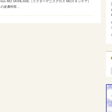
is Gross MD SKINCARE（ドクターデニスグロス MDスキンケア）
カの皮膚科医…