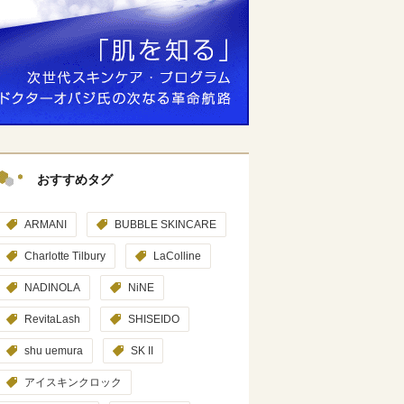
おすすめタグ
ARMANI
BUBBLE SKINCARE
Charlotte Tilbury
LaColline
NADINOLA
NiNE
RevitaLash
SHISEIDO
shu uemura
SK II
アイスキンクロック