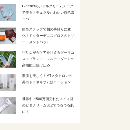
Glossierのジェルクリームチーク
で作るナチュラルかわいい血色ほ
っぺ
簡単ステップで朝の手触りに変
化！ドクターデニスグロスのトリ
ートメントパッド
守りながらケアを叶えるダーマコ
スメブランド・マルティダームの
高機能日焼け止め
素肌を美しく！MTメタトロンの
美白トラネキサム酸ローション
世界中で500万個売れたスイス発
のビタクリームB12でつるつる肌
に！