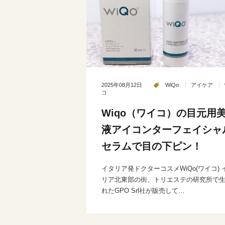
2025年08月12日
WiQo
アイケア
コ
Wiqo（ワイコ）の目元用
液アイコンターフェイシャ
セラムで目の下ピン！
イタリア発ドクターコスメWiQo(ワイコ) 
リア北東部の街、トリエステの研究所で
れたGPO Srl社が販売して…