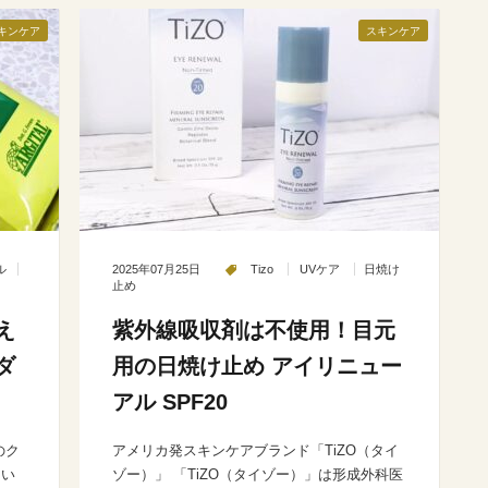
キンケア
スキンケア
ル
2025年07月25日
Tizo
UVケア
日焼け
止め
え
紫外線吸収剤は不使用！目元
ダ
用の日焼け止め アイリニュー
アル SPF20
のク
アメリカ発スキンケアブランド「TiZO（タイ
とい
ゾー）」 「TiZO（タイゾー）」は形成外科医