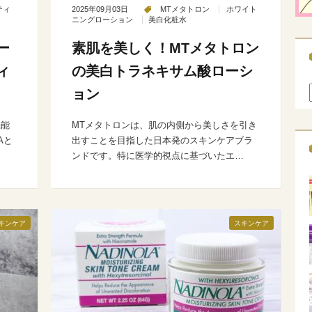
ティ
2025年09月03日
MTメタトロン
ホワイト
ニングローション
美白化粧水
ー
素肌を美しく！MTメタトロン
ィ
の美白トラネキサム酸ローシ
ョン
機能
MTメタトロンは、肌の内側から美しさを引き
Aと
出すことを目指した日本発のスキンケアブラ
ンドです。特に医学的視点に基づいたエ…
キンケア
スキンケア