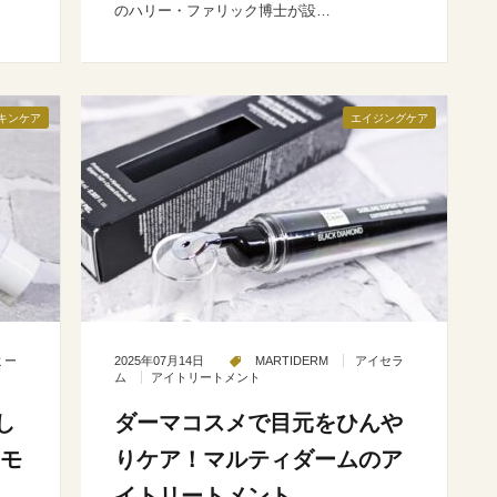
…
のハリー・ファリック博士が設…
キンケア
エイジングケア
ミー
2025年07月14日
MARTIDERM
アイセラ
ム
アイトリートメント
し
ダーマコスメで目元をひんや
カモ
りケア！マルティダームのア
イトリートメント