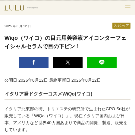
TOP
スキンケア
2025 年 8 月 12 日
カテゴリー
Wiqo（ワイコ）の目元用美容液アイコンターフェ
イシャルセラムで目の下ピン！
スキンケア
メークアップ
エイジングケア
公開日 2025年8月12日
最終更新日 2025年8月12日
フレグランス
イタリア発ドクターコスメWiQo(ワイコ)
ボディ＆ヘア
イタリア北東部の街、トリエステの研究所で生まれたGPO Srl社が
ライフスタイル
販売している「WiQo（ワイコ）」。現在イタリア国内および日
本、アメリカなど世界40カ国あまりで商品の開発、製造、販売を
しています。
検索