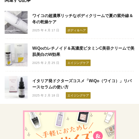
関連する記事
ワイコの超濃厚リッチなボディクリームで夏の紫外線＆
冬の乾燥ケア
2025 年 4 月 17 日
ボディ＆ヘア
WiQoのレチノイド＆高濃度ビタミンC美容クリームで美
肌美白のW効果
2025 年 2 月 25 日
エイジングケア
イタリア発ドクターズコスメ「WiQo（ワイコ）」リバ
ースセラムの使い方
2025 年 2 月 18 日
エイジングケア