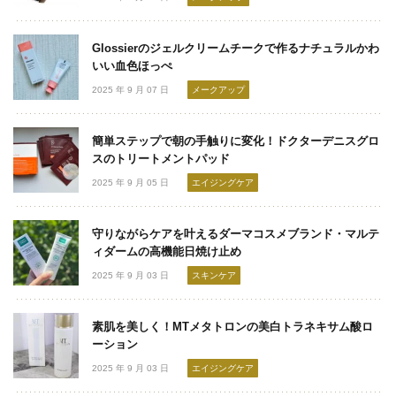
Glossierのジェルクリームチークで作るナチュラルかわ
いい血色ほっぺ
2025 年 9 月 07 日
メークアップ
簡単ステップで朝の手触りに変化！ドクターデニスグロ
スのトリートメントパッド
2025 年 9 月 05 日
エイジングケア
守りながらケアを叶えるダーマコスメブランド・マルテ
ィダームの高機能日焼け止め
2025 年 9 月 03 日
スキンケア
素肌を美しく！MTメタトロンの美白トラネキサム酸ロ
ーション
2025 年 9 月 03 日
エイジングケア