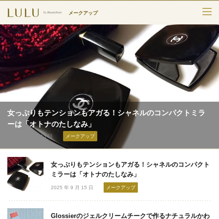
メークアップ
TOP
カテゴリー
スキンケア
メークアップ
女っぷりもテンションもアガる！シャネルのコンパクトミラ
エイジングケア
ーは「オトナのたしなみ」
2025 年 09 月 15 日
メークアップ
フレグランス
女っぷりもテンションもアガる！シャネルのコンパクト
ボディ＆ヘア
ミラーは「オトナのたしなみ」
ライフスタイル
2025 年 9 月 15 日
メークアップ
Glossierのジェルクリームチークで作るナチュラルかわ
検索