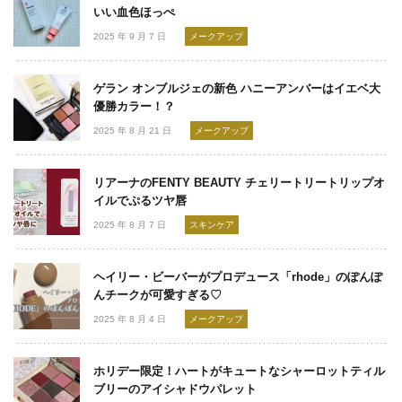
いい血色ほっぺ
2025 年 9 月 7 日
メークアップ
ゲラン オンブルジェの新色 ハニーアンバーはイエベ大
優勝カラー！？
2025 年 8 月 21 日
メークアップ
リアーナのFENTY BEAUTY チェリートリートリップオ
イルでぷるツヤ唇
2025 年 8 月 7 日
スキンケア
ヘイリー・ビーバーがプロデュース「rhode」のぽんぽ
んチークが可愛すぎる♡
2025 年 8 月 4 日
メークアップ
ホリデー限定！ハートがキュートなシャーロットティル
ブリーのアイシャドウパレット