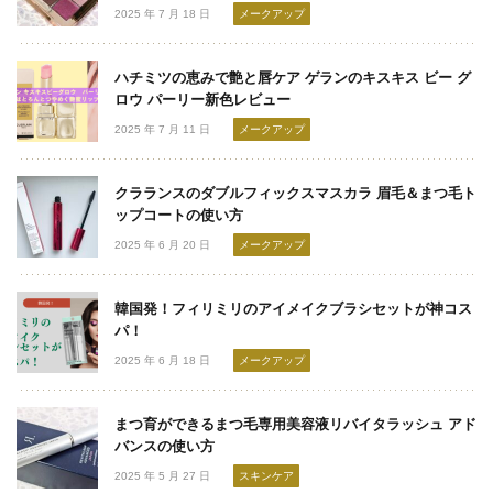
2025 年 7 月 18 日
メークアップ
ハチミツの恵みで艶と唇ケア ゲランのキスキス ビー グ
ロウ パーリー新色レビュー
2025 年 7 月 11 日
メークアップ
クラランスのダブルフィックスマスカラ 眉毛＆まつ毛ト
ップコートの使い方
2025 年 6 月 20 日
メークアップ
韓国発！フィリミリのアイメイクブラシセットが神コス
パ！
2025 年 6 月 18 日
メークアップ
まつ育ができるまつ毛専用美容液リバイタラッシュ アド
バンスの使い方
2025 年 5 月 27 日
スキンケア