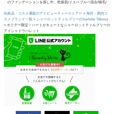
のファンデーションを探し中。乾燥肌/イエベブルベ混合/猫毛/
化粧品・コスメ通販のアイビューティーストアー
>
海外・国内コ
スメブランド一覧
>
シャーロットティルブリー(Charlotte Tilbury)
> ホリデー限定！ハートがキュートなシャーロットティルブリーの
アイシャドウパレット