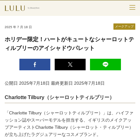
TOP
メークアップ
2025 年 7 月 18 日
カテゴリー
ホリデー限定！ハートがキュートなシャーロットテ
ィルブリーのアイシャドウパレット
スキンケア
メークアップ
エイジングケア
公開日 2025年7月18日
最終更新日 2025年7月18日
フレグランス
Charlotte Tilbury（シャーロットティルブリー）
ボディ＆ヘア
「Charlotte Tilbury（シャーロットティルブリー）」は、ハイファ
ライフスタイル
ッション誌やスーパーモデルを担当する、イギリスのメイクアッ
プアーティストCharlotte Tilbury（シャーロット・ティルブリー）
が立ち上げたラグジュアリーなコスメブランド。
検索