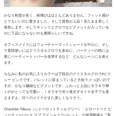
かなり粉質が良く、粉飛びはほとんどありません。フィット感が
とてもいいのに驚きました。そして発色が上品！見たまま美しく
発色します。そしてギッシリとグロウなピグメントが入っている
のに下品にならないのも素晴らしいですね。
オフィスメイクにはフューチャーマットシェードを中心に、そし
て普段使いにはクリスタルグロウを多めに、パーティーの時には
更にパーティートッパーを使用するなど、どんなシーンにも使え
ます。
ちなみに私のお気に入りカラーは下段左のクリスタルグロウ#ピク
シー ピンクです。パレットに収まっていると大粒ラメっぽいので
すが、かなり繊細なピグメントです。ふわっと上品にキラキラ輝
くのがとっても可愛い…！ギラギラ光り過ぎずオトナ女子でも使
えますよ。日々のメイクがまた楽しくなりそう。
Charlotte Tilbury（シャーロットティルブリー）「ピロートーク ビ
ューティーバース ラブ アイシャドウパレット」の使用動画もご覧