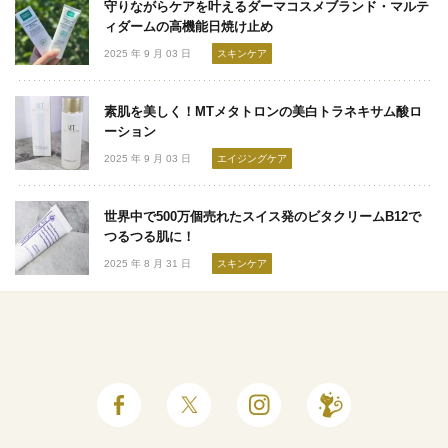
守りながらケアを叶えるダーマコスメブランド・マルテ
ィダームの高機能日焼け止め
2025 年 9 月 03 日
スキンケア
素肌を美しく！MTメタトロンの美白トラネキサム酸ロ
ーション
2025 年 9 月 03 日
エイジングケア
世界中で500万個売れたスイス発のビタクリームB12で
つるつる肌に！
2025 年 8 月 31 日
スキンケア