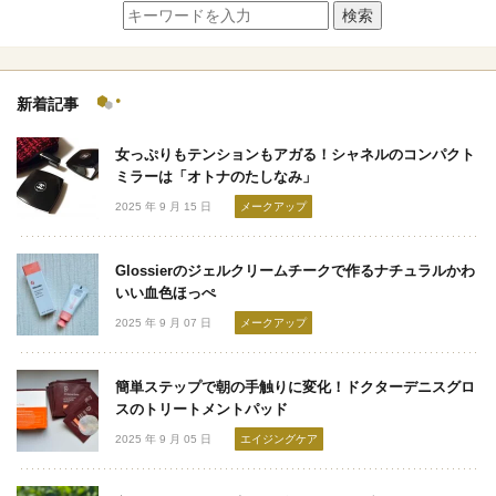
検索
新着記事
女っぷりもテンションもアガる！シャネルのコンパクト
ミラーは「オトナのたしなみ」
2025 年 9 月 15 日
メークアップ
Glossierのジェルクリームチークで作るナチュラルかわ
いい血色ほっぺ
2025 年 9 月 07 日
メークアップ
簡単ステップで朝の手触りに変化！ドクターデニスグロ
スのトリートメントパッド
2025 年 9 月 05 日
エイジングケア