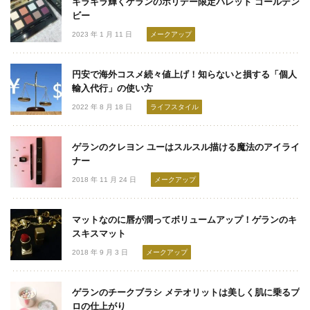
キラキラ輝くゲランのホリデー限定パレット ゴールデン
ビー
2023 年 1 月 11 日
メークアップ
円安で海外コスメ続々値上げ！知らないと損する「個人
輸入代行」の使い方
2022 年 8 月 18 日
ライフスタイル
ゲランのクレヨン ユーはスルスル描ける魔法のアイライ
ナー
2018 年 11 月 24 日
メークアップ
マットなのに唇が潤ってボリュームアップ！ゲランのキ
スキスマット
2018 年 9 月 3 日
メークアップ
ゲランのチークブラシ メテオリットは美しく肌に乗るプ
ロの仕上がり