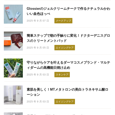
Glossierのジェルクリームチークで作るナチュラルかわ
いい血色ほっぺ
2025 年 9 月 07 日
メークアップ
簡単ステップで朝の手触りに変化！ドクターデニスグロ
スのトリートメントパッド
2025 年 9 月 05 日
エイジングケア
守りながらケアを叶えるダーマコスメブランド・マルテ
ィダームの高機能日焼け止め
2025 年 9 月 03 日
スキンケア
素肌を美しく！MTメタトロンの美白トラネキサム酸ロ
ーション
2025 年 9 月 03 日
エイジングケア