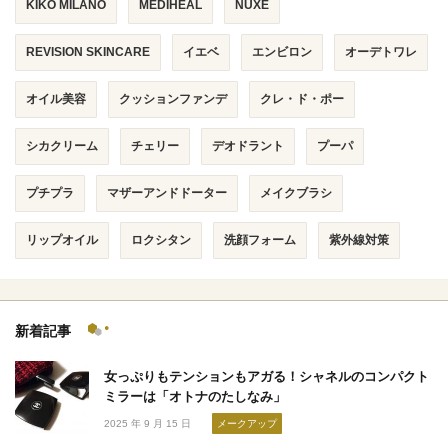
KIKO MILANO
MEDIHEAL
NUXE
REVISION SKINCARE
イエベ
エンビロン
オーデトワレ
オイル美容
クッションファンデ
クレ・ド・ポー
シカクリーム
チェリー
デオドラント
プーパ
プチプラ
マザーアンドドーター
メイクブラシ
リップオイル
ロクシタン
洗顔フォーム
紫外線対策
新着記事
女っぷりもテンションもアガる！シャネルのコンパクト
ミラーは「オトナのたしなみ」
2025 年 9 月 15 日
メークアップ