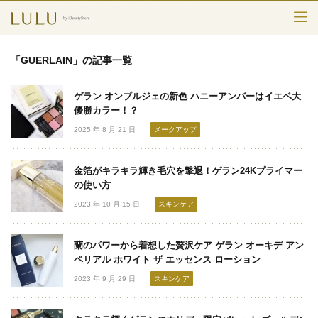
TOP
「GUERLAIN」の記事一覧
カテゴリー
ゲラン オンブルジェの新色 ハニーアンバーはイエベ大
スキンケア
優勝カラー！？
2025 年 8 月 21 日
メークアップ
メークアップ
金箔がキラキラ輝き毛穴を撃退！ゲラン24Kプライマー
エイジングケア
の使い方
2023 年 10 月 15 日
スキンケア
フレグランス
ボディ＆ヘア
蘭のパワーから着想した贅沢ケア ゲラン オーキデ アン
ペリアル ホワイト ザ エッセンス ローション
ライフスタイル
2023 年 9 月 29 日
スキンケア
検索