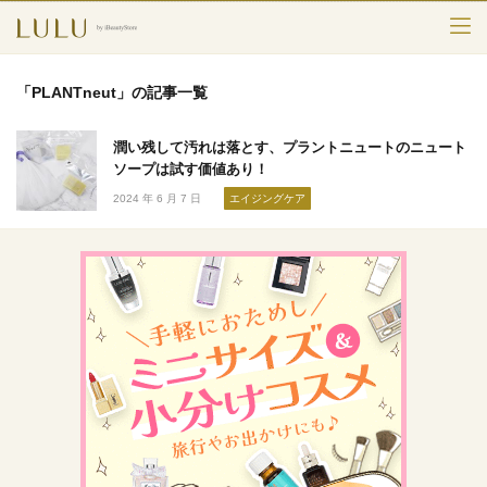
TOP
「PLANTneut」の記事一覧
カテゴリー
潤い残して汚れは落とす、プラントニュートのニュート
スキンケア
ソープは試す価値あり！
2024 年 6 月 7 日
エイジングケア
メークアップ
エイジングケア
フレグランス
ボディ＆ヘア
ライフスタイル
検索