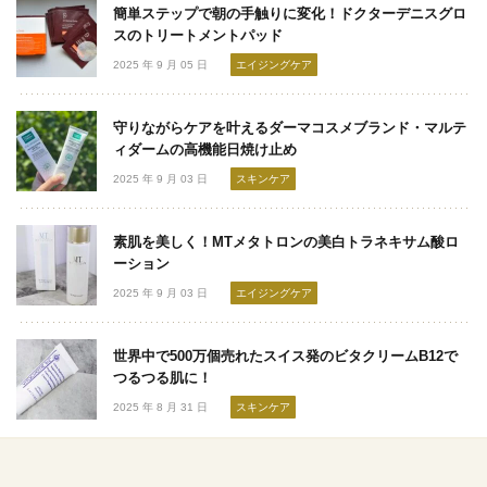
簡単ステップで朝の手触りに変化！ドクターデニスグロ
スのトリートメントパッド
2025 年 9 月 05 日
エイジングケア
守りながらケアを叶えるダーマコスメブランド・マルテ
ィダームの高機能日焼け止め
2025 年 9 月 03 日
スキンケア
素肌を美しく！MTメタトロンの美白トラネキサム酸ロ
ーション
2025 年 9 月 03 日
エイジングケア
世界中で500万個売れたスイス発のビタクリームB12で
つるつる肌に！
2025 年 8 月 31 日
スキンケア