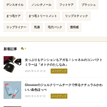
デンスオイル
ノンレチノール
フットケア
ブラッシュ
まつ毛ケア
まつ毛トリートメント
リップスティック
リップライナー
乳液
毛穴パック
透明感
新着記事
女っぷりもテンションもアガる！シャネルのコンパクト
ミラーは「オトナのたしなみ」
2025 年 9 月 15 日
メークアップ
Glossierのジェルクリームチークで作るナチュラルかわ
いい血色ほっぺ
2025 年 9 月 07 日
メークアップ