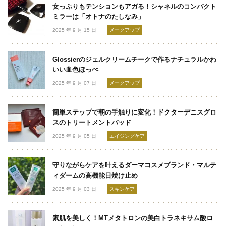
女っぷりもテンションもアガる！シャネルのコンパクト
ミラーは「オトナのたしなみ」
2025 年 9 月 15 日
メークアップ
Glossierのジェルクリームチークで作るナチュラルかわ
いい血色ほっぺ
2025 年 9 月 07 日
メークアップ
簡単ステップで朝の手触りに変化！ドクターデニスグロ
スのトリートメントパッド
2025 年 9 月 05 日
エイジングケア
守りながらケアを叶えるダーマコスメブランド・マルテ
ィダームの高機能日焼け止め
2025 年 9 月 03 日
スキンケア
素肌を美しく！MTメタトロンの美白トラネキサム酸ロ