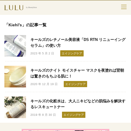
TOP
「Kiehl’s」の記事一覧
カテゴリー
キールズのレチノール美容液「DS RTN リニューイング
スキンケア
セラム」の使い方
2023 年 5 月 2 日
エイジングケア
メークアップ
キールズのナイト モイスチャー マスクを夜塗れば翌朝
エイジングケア
は驚きのもちぷる肌に！
2020 年 12 月 19 日
エイジングケア
フレグランス
ボディ＆ヘア
キールズの化粧水は、大人ニキビなどの肌悩みを解決す
るレスキュートナー
ライフスタイル
2019 年 8 月 30 日
エイジングケア
検索