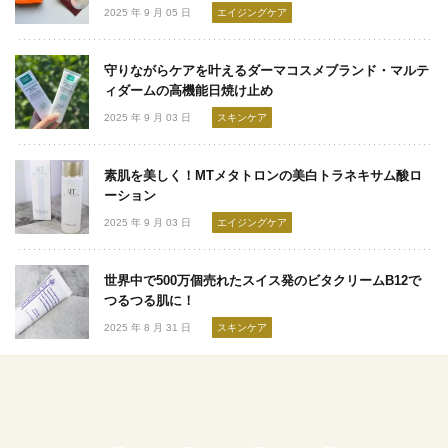
2025 年 9 月 05 日
エイジングケア
守りながらケアを叶えるダーマコスメブランド・マルテ
ィダームの高機能日焼け止め
2025 年 9 月 03 日
スキンケア
素肌を美しく！MTメタトロンの美白トラネキサム酸ロ
ーション
2025 年 9 月 03 日
エイジングケア
世界中で500万個売れたスイス発のビタクリームB12で
つるつる肌に！
2025 年 8 月 31 日
スキンケア