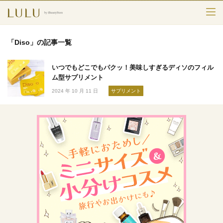
TOP
「Diso」の記事一覧
カテゴリー
いつでもどこでもパクッ！美味しすぎるディソのフィル
スキンケア
ム型サプリメント
2024 年 10 月 11 日
サプリメント
メークアップ
エイジングケア
フレグランス
ボディ＆ヘア
ライフスタイル
検索