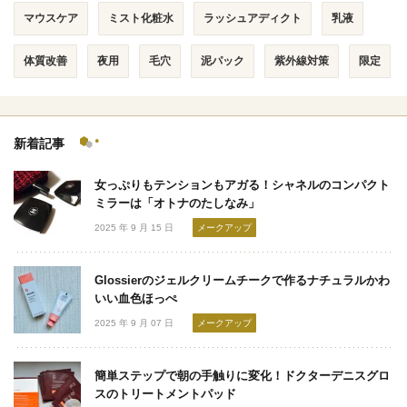
マウスケア
ミスト化粧水
ラッシュアディクト
乳液
体質改善
夜用
毛穴
泥パック
紫外線対策
限定
新着記事
女っぷりもテンションもアガる！シャネルのコンパクト
ミラーは「オトナのたしなみ」
2025 年 9 月 15 日
メークアップ
Glossierのジェルクリームチークで作るナチュラルかわ
いい血色ほっぺ
2025 年 9 月 07 日
メークアップ
簡単ステップで朝の手触りに変化！ドクターデニスグロ
スのトリートメントパッド