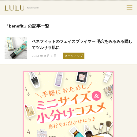
TOP
「benefit」の記事一覧
カテゴリー
ベネフィットのフェイスプライマー 毛穴をみるみる隠し
スキンケア
てツルサラ肌に
2023 年 9 月 8 日
メークアップ
メークアップ
エイジングケア
フレグランス
ボディ＆ヘア
ライフスタイル
検索