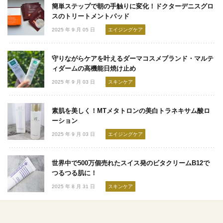
簡単ステップで朝の手触りに変化！ドクターデニスグロ
スのトリートメントパッド
2025 年 9 月 05 日
エイジングケア
守りながらケアを叶えるダーマコスメブランド・マルテ
ィダームの高機能日焼け止め
2025 年 9 月 03 日
スキンケア
素肌を美しく！MTメタトロンの美白トラネキサム酸ロ
ーション
2025 年 9 月 03 日
エイジングケア
世界中で500万個売れたスイス発のビタクリームB12で
つるつる肌に！
2025 年 8 月 31 日
スキンケア