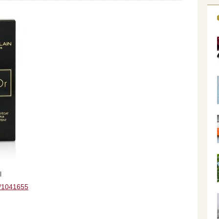
l
s/1041655