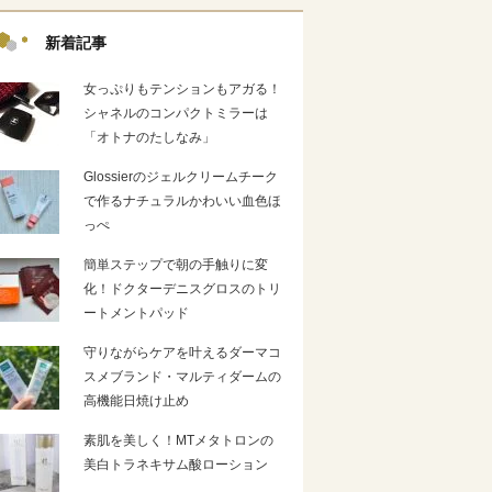
新着記事
女っぷりもテンションもアガる！
シャネルのコンパクトミラーは
「オトナのたしなみ」
Glossierのジェルクリームチーク
で作るナチュラルかわいい血色ほ
っぺ
簡単ステップで朝の手触りに変
化！ドクターデニスグロスのトリ
ートメントパッド
守りながらケアを叶えるダーマコ
スメブランド・マルティダームの
高機能日焼け止め
素肌を美しく！MTメタトロンの
美白トラネキサム酸ローション