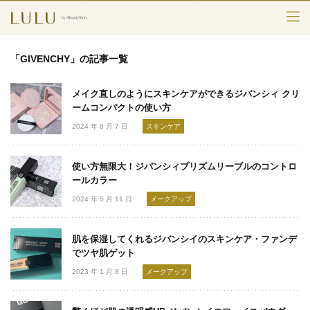
TOP
「GIVENCHY」の記事一覧
カテゴリー
メイク直しのようにスキンケアができるジバンシィ クリ
スキンケア
ームコンパクトの使い方
2024 年 8 月 7 日
スキンケア
メークアップ
使い方無限大！ジバンシィプリズムリーブルのコントロ
エイジングケア
ールカラー
2024 年 5 月 11 日
メークアップ
フレグランス
ボディ＆ヘア
肌を保湿してくれるジバンシイのスキンケア・ファンデ
でツヤ肌ゲット
ライフスタイル
2023 年 1 月 8 日
メークアップ
検索