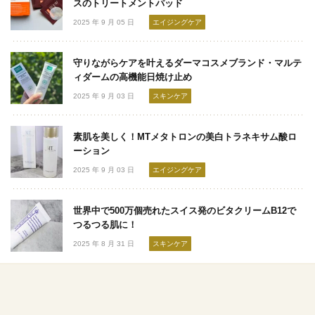
スのトリートメントパッド
2025 年 9 月 05 日
エイジングケア
守りながらケアを叶えるダーマコスメブランド・マルテ
ィダームの高機能日焼け止め
2025 年 9 月 03 日
スキンケア
素肌を美しく！MTメタトロンの美白トラネキサム酸ロ
ーション
2025 年 9 月 03 日
エイジングケア
世界中で500万個売れたスイス発のビタクリームB12で
つるつる肌に！
2025 年 8 月 31 日
スキンケア