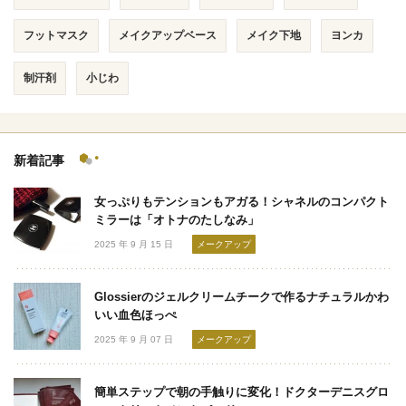
フットマスク
メイクアップベース
メイク下地
ヨンカ
制汗剤
小じわ
新着記事
女っぷりもテンションもアガる！シャネルのコンパクト
ミラーは「オトナのたしなみ」
2025 年 9 月 15 日
メークアップ
Glossierのジェルクリームチークで作るナチュラルかわ
いい血色ほっぺ
2025 年 9 月 07 日
メークアップ
簡単ステップで朝の手触りに変化！ドクターデニスグロ