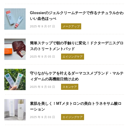
Glossierのジェルクリームチークで作るナチュラルかわ
いい血色ほっぺ
2025 年 9 月 07 日
メークアップ
簡単ステップで朝の手触りに変化！ドクターデニスグロ
スのトリートメントパッド
2025 年 9 月 05 日
エイジングケア
守りながらケアを叶えるダーマコスメブランド・マルテ
ィダームの高機能日焼け止め
2025 年 9 月 03 日
スキンケア
素肌を美しく！MTメタトロンの美白トラネキサム酸ロ
ーション
2025 年 9 月 03 日
エイジングケア