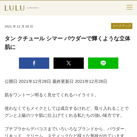
TOP
メークアップ
2021 年 12 月 28 日
カテゴリー
タン クチュール シマー パウダーで輝くような立体
肌に
スキンケア
メークアップ
エイジングケア
公開日 2021年12月28日
最終更新日 2021年12月28日
フレグランス
肌をワントーン明るく見せてくれるハイライト。
ボディ＆ヘア
使わなくてもメイクとしては成立するけれど、取り入れることで
グンと上級のツヤ肌に仕上げてくれる私たちの強い味方です。
ライフスタイル
プチプラからデパコスまでいろいろなブランドから、パウダー、
リキッド、クリーム、スティックなど様々な形状が出ています
検索