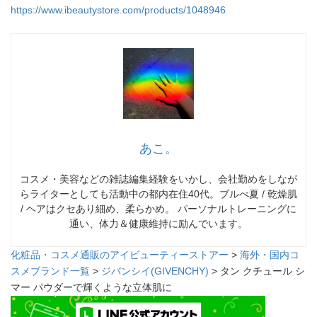
https://www.ibeautystore.com/products/1048946
あこ。
コスメ・美容などの雑誌編集経験をいかし、会社勤めをしなが
らライターとしても活動中の都内在住40代。ブルべ夏 / 乾燥肌
/ ヘアはクセあり細め、柔らかめ。 パーソナルトレーニングに
通い、体力＆健康維持に励んでいます。
化粧品・コスメ通販のアイビューティーストアー
>
海外・国内コ
スメブランド一覧
>
ジバンシイ(GIVENCHY)
> タン クチュール シ
マー パウダーで輝くような立体肌に