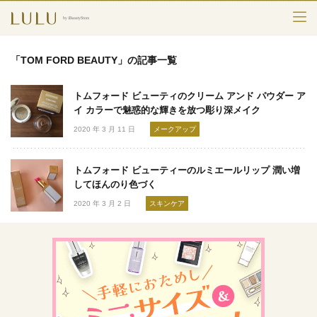
TOP
「TOM FORD BEAUTY」の記事一覧
カテゴリー
トムフォード ビューティのクリーム アンド パウダー ア
スキンケア
イ カラーで魅惑的な輝きを放つ彫り深メイク
2020 年 3 月 11 日
メークアップ
メークアップ
トムフォード ビューティーのルミエールリップ 潤い増
エイジングケア
してほんのり色づく
2020 年 3 月 2 日
スキンケア
フレグランス
ボディ＆ヘア
ライフスタイル
検索