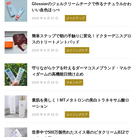
Glossierのジェルクリームチークで作るナチュラルかわ
いい血色ほっぺ
2025 年 9 月 07 日
メークアップ
簡単ステップで朝の手触りに変化！ドクターデニスグロ
スのトリートメントパッド
2025 年 9 月 05 日
エイジングケア
守りながらケアを叶えるダーマコスメブランド・マルテ
ィダームの高機能日焼け止め
2025 年 9 月 03 日
スキンケア
素肌を美しく！MTメタトロンの美白トラネキサム酸ロ
ーション
2025 年 9 月 03 日
エイジングケア
世界中で500万個売れたスイス発のビタクリームB12で