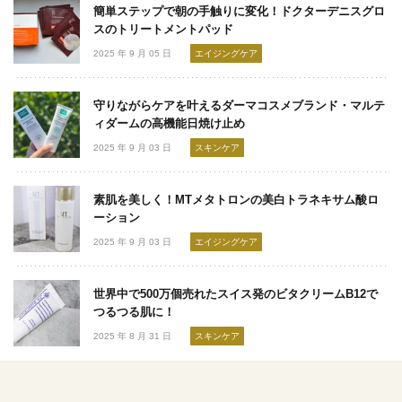
簡単ステップで朝の手触りに変化！ドクターデニスグロ
スのトリートメントパッド
2025 年 9 月 05 日
エイジングケア
守りながらケアを叶えるダーマコスメブランド・マルテ
ィダームの高機能日焼け止め
2025 年 9 月 03 日
スキンケア
素肌を美しく！MTメタトロンの美白トラネキサム酸ロ
ーション
2025 年 9 月 03 日
エイジングケア
世界中で500万個売れたスイス発のビタクリームB12で
つるつる肌に！
2025 年 8 月 31 日
スキンケア