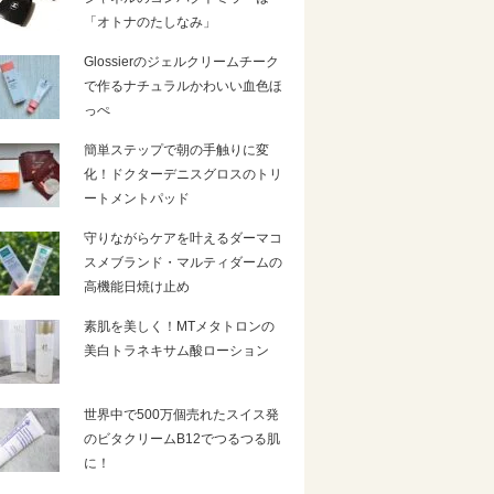
「オトナのたしなみ」
Glossierのジェルクリームチーク
で作るナチュラルかわいい血色ほ
っぺ
簡単ステップで朝の手触りに変
化！ドクターデニスグロスのトリ
ートメントパッド
守りながらケアを叶えるダーマコ
スメブランド・マルティダームの
高機能日焼け止め
素肌を美しく！MTメタトロンの
美白トラネキサム酸ローション
世界中で500万個売れたスイス発
のビタクリームB12でつるつる肌
に！