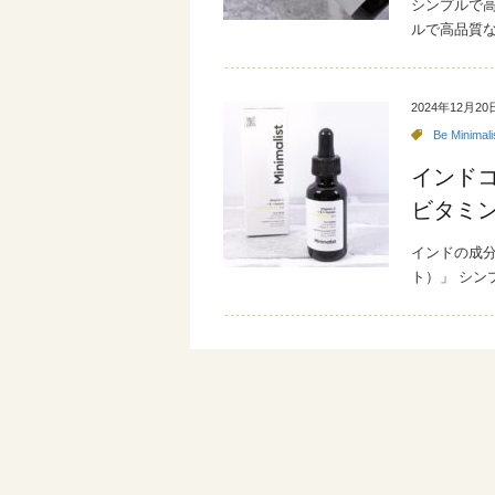
シンプルで高品
ルで高品質
2024年12月20
Be Minimali
インド
ビタミ
インドの成分フ
ト）」 シン