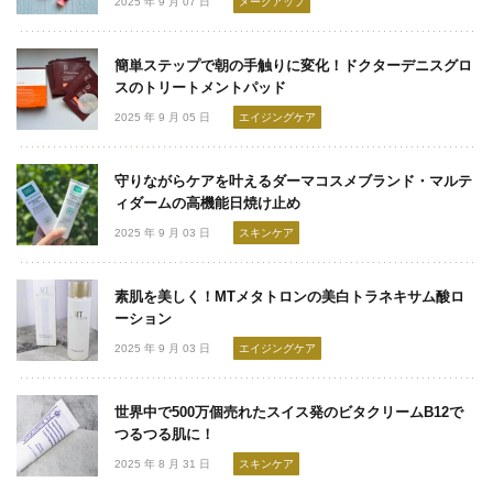
2025 年 9 月 07 日
メークアップ
簡単ステップで朝の手触りに変化！ドクターデニスグロ
スのトリートメントパッド
2025 年 9 月 05 日
エイジングケア
守りながらケアを叶えるダーマコスメブランド・マルテ
ィダームの高機能日焼け止め
2025 年 9 月 03 日
スキンケア
素肌を美しく！MTメタトロンの美白トラネキサム酸ロ
ーション
2025 年 9 月 03 日
エイジングケア
世界中で500万個売れたスイス発のビタクリームB12で
つるつる肌に！
2025 年 8 月 31 日
スキンケア