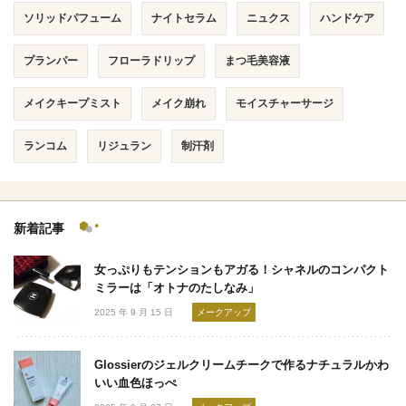
ソリッドパフューム
ナイトセラム
ニュクス
ハンドケア
プランパー
フローラドリップ
まつ毛美容液
メイクキープミスト
メイク崩れ
モイスチャーサージ
ランコム
リジュラン
制汗剤
新着記事
女っぷりもテンションもアガる！シャネルのコンパクト
ミラーは「オトナのたしなみ」
2025 年 9 月 15 日
メークアップ
Glossierのジェルクリームチークで作るナチュラルかわ
いい血色ほっぺ