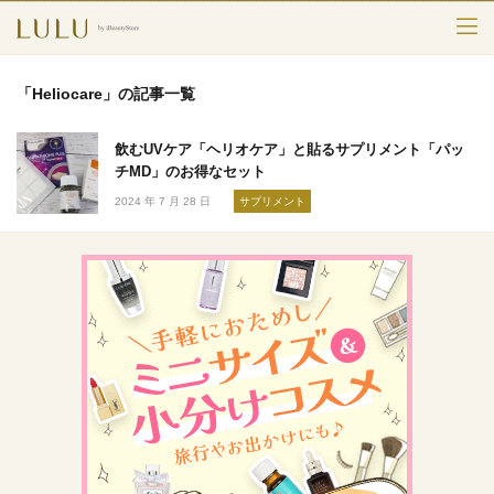
TOP
「Heliocare」の記事一覧
カテゴリー
飲むUVケア「ヘリオケア」と貼るサプリメント「パッ
スキンケア
チMD」のお得なセット
2024 年 7 月 28 日
サプリメント
メークアップ
エイジングケア
フレグランス
ボディ＆ヘア
ライフスタイル
検索