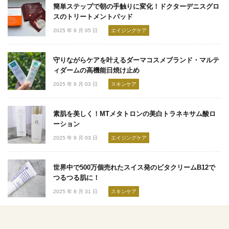
簡単ステップで朝の手触りに変化！ドクターデニスグロ
スのトリートメントパッド
2025 年 9 月 05 日
エイジングケア
守りながらケアを叶えるダーマコスメブランド・マルテ
ィダームの高機能日焼け止め
2025 年 9 月 03 日
スキンケア
素肌を美しく！MTメタトロンの美白トラネキサム酸ロ
ーション
2025 年 9 月 03 日
エイジングケア
世界中で500万個売れたスイス発のビタクリームB12で
つるつる肌に！
2025 年 8 月 31 日
スキンケア