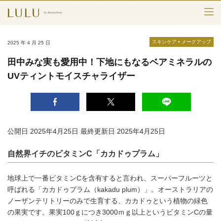
TOP
スキンケア
•
メークアップ
2025 年 4 月 25 日
カテゴリー
田中みな実も愛用中！下地にもなるベアミネラルの
UVティントモイスチャライザー
スキンケア
メークアップ
エイジングケア
公開日 2025年4月25日
最終更新日 2025年4月25日
フレグランス
自然界イチのビタミンC「カカドゥプラム」
ボディ＆ヘア
地球上で一番ビタミンCを含有すると言われ、スーパーフルーツと
ライフスタイル
呼ばれる「カカドゥプラム（kakadu plum）」。オーストラリアの
ノーザンテリトリーのみで生育する、カカドゥという植物の緑色
の果実です。果実100ｇにつき3000ｍｇ以上というビタミンCの量
検索