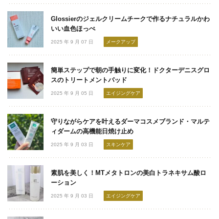
Glossierのジェルクリームチークで作るナチュラルかわ
いい血色ほっぺ
2025 年 9 月 07 日
メークアップ
簡単ステップで朝の手触りに変化！ドクターデニスグロ
スのトリートメントパッド
2025 年 9 月 05 日
エイジングケア
守りながらケアを叶えるダーマコスメブランド・マルテ
ィダームの高機能日焼け止め
2025 年 9 月 03 日
スキンケア
素肌を美しく！MTメタトロンの美白トラネキサム酸ロ
ーション
2025 年 9 月 03 日
エイジングケア