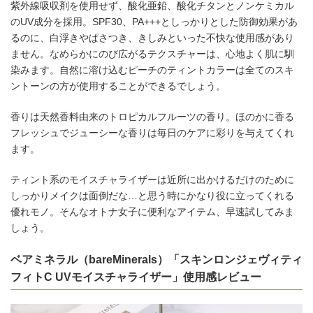
紫外線吸収剤を使用せず、酸化亜鉛、酸化チタンとノンケミカル
のUV成分を採用。SPF30、PA+++としっかりとした防御効果があ
るのに、白浮きやぱさつき、きしみといった不快な使用感があり
ません。なめらかにのび広がるテクスチャーは、心地よく肌に馴
染みます。自然に溶け込むピーチのティントカラーは全てのスキ
ントーンの方が使用することができるでしょう。
香りは天然香料由来のトロピカルフルーツの香り。ほのかに香る
フレッシュでジューシーな香りは毎日のケアに彩りを与えてくれ
ます。
ティント系のモイスチャライザーは近所に出かけるだけのために
しっかりメイクは面倒だな…と思う時にかなり役に立ってくれる
優れモノ。そんなオトナ女子に便利なアイテム、早速試してみま
しょう。
ベアミネラル（bareMinerals）「スキンロンジェヴィティ
フィトC UVモイスチャライザー」使用感レビュー