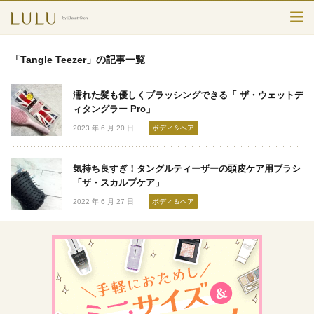
TOP
「Tangle Teezer」の記事一覧
カテゴリー
濡れた髪も優しくブラッシングできる「 ザ・ウェットデ
スキンケア
ィタングラー Pro」
2023 年 6 月 20 日
ボディ＆ヘア
メークアップ
気持ち良すぎ！タングルティーザーの頭皮ケア用ブラシ
エイジングケア
「ザ・スカルプケア」
2022 年 6 月 27 日
ボディ＆ヘア
フレグランス
ボディ＆ヘア
ライフスタイル
検索