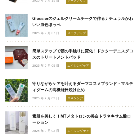
2025 年 9 月 15 日
メークアップ
Glossierのジェルクリームチークで作るナチュラルかわ
いい血色ほっぺ
2025 年 9 月 07 日
メークアップ
簡単ステップで朝の手触りに変化！ドクターデニスグロ
スのトリートメントパッド
2025 年 9 月 05 日
エイジングケア
守りながらケアを叶えるダーマコスメブランド・マルテ
ィダームの高機能日焼け止め
2025 年 9 月 03 日
スキンケア
素肌を美しく！MTメタトロンの美白トラネキサム酸ロ
ーション
2025 年 9 月 03 日
エイジングケア