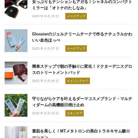
女っぷりもテンションもアガる！シャネルのコンパクト
ミラーは「オトナのたしなみ」
2025 年 9 月 15 日
メークアップ
Glossierのジェルクリームチークで作るナチュラルかわ
いい血色ほっぺ
2025 年 9 月 07 日
メークアップ
簡単ステップで朝の手触りに変化！ドクターデニスグロ
スのトリートメントパッド
2025 年 9 月 05 日
エイジングケア
守りながらケアを叶えるダーマコスメブランド・マルテ
ィダームの高機能日焼け止め
2025 年 9 月 03 日
スキンケア
素肌を美しく！MTメタトロンの美白トラネキサム酸ロ
ーション