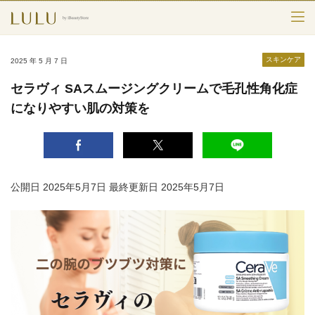
TOP
スキンケア
2025 年 5 月 7 日
カテゴリー
セラヴィ SAスムージングクリームで毛孔性角化症
になりやすい肌の対策を
スキンケア
メークアップ
エイジングケア
公開日 2025年5月7日
最終更新日 2025年5月7日
フレグランス
ボディ＆ヘア
ライフスタイル
検索