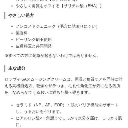
やさしく角質をオフする【サリチル酸（BHA）】
やさしい処方
ノンコメドジェニック（毛穴に詰まりにくい）
無香料
ピーリング剤不使用
皮膚科医と共同開発
※すべての方に刺激が起きないわけではありません。
主な成分
セラヴィ SAスムージングクリームは、保湿と角質ケアを同時に叶
える高機能処方。乾燥やザラつき、毛孔性角化症が気になる箇所
を、なめらかでうるおいに満ちた肌へ導きます。
セラミド（NP、AP、EOP）：肌のバリア機能をサポート
し、うるおいを守ります。
ヒアルロン酸<：角層までしっかり水分を届け、しっとり肌
に。