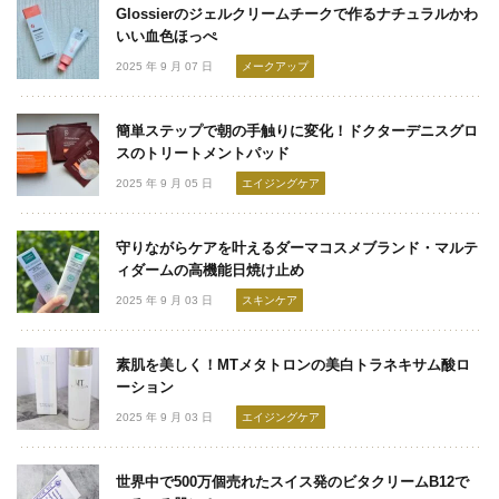
Glossierのジェルクリームチークで作るナチュラルかわ
いい血色ほっぺ
2025 年 9 月 07 日
メークアップ
簡単ステップで朝の手触りに変化！ドクターデニスグロ
スのトリートメントパッド
2025 年 9 月 05 日
エイジングケア
守りながらケアを叶えるダーマコスメブランド・マルテ
ィダームの高機能日焼け止め
2025 年 9 月 03 日
スキンケア
素肌を美しく！MTメタトロンの美白トラネキサム酸ロ
ーション
2025 年 9 月 03 日
エイジングケア
世界中で500万個売れたスイス発のビタクリームB12で