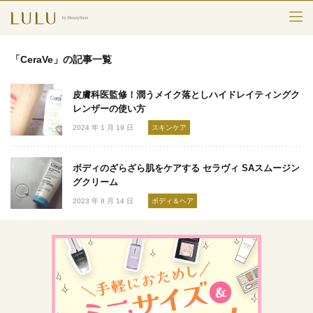
TOP
「CeraVe」の記事一覧
カテゴリー
皮膚科医監修！潤うメイク落としハイドレイティングク
スキンケア
レンザーの使い方
2024 年 1 月 19 日
スキンケア
メークアップ
ボディのざらざら肌をケアする セラヴィ SAスムージン
エイジングケア
グクリーム
2023 年 8 月 14 日
ボディ＆ヘア
フレグランス
ボディ＆ヘア
ライフスタイル
検索