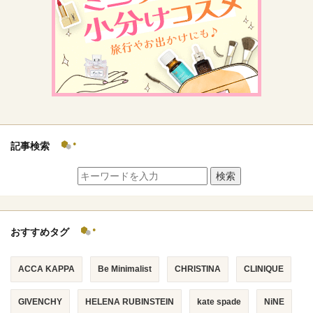
記事検索
検索
おすすめタグ
ACCA KAPPA
Be Minimalist
CHRISTINA
CLINIQUE
GIVENCHY
HELENA RUBINSTEIN
kate spade
NiNE