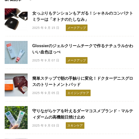
女っぷりもテンションもアガる！シャネルのコンパクト
ミラーは「オトナのたしなみ」
2025 年 9 月 15 日
メークアップ
Glossierのジェルクリームチークで作るナチュラルかわ
いい血色ほっぺ
2025 年 9 月 07 日
メークアップ
簡単ステップで朝の手触りに変化！ドクターデニスグロ
スのトリートメントパッド
2025 年 9 月 05 日
エイジングケア
守りながらケアを叶えるダーマコスメブランド・マルテ
ィダームの高機能日焼け止め
2025 年 9 月 03 日
スキンケア