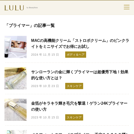
TOP
「プライマー」の記事一覧
カテゴリー
MACの高機能クリーム「ストロボクリーム」のピンクラ
スキンケア
イトをミニサイズでお得にお試し
2024 年 11 月 15 日
ボディ＆ヘア
メークアップ
サンローランの金に輝くプライマーは超優秀下地！効果
エイジングケア
的な使い方とは？
2023 年 10 月 23 日
スキンケア
フレグランス
ボディ＆ヘア
金箔がキラキラ輝き毛穴を撃退！ゲラン24Kプライマー
の使い方
ライフスタイル
2023 年 10 月 15 日
スキンケア
検索