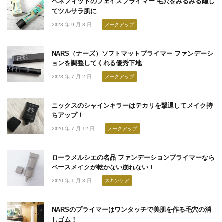
ベネフィットのフェイスプライマー 毛穴をみるみる隠し
てツルサラ肌に
2023 年 9 月 8 日
メークアップ
NARS（ナーズ）ソフトマットプライマー ファンデーシ
ョンを調整してくれる優秀下地
2023 年 7 月 2 日
メークアップ
ニックスのシャインキラーはテカリを撃退してメイク持
ちアップ！
2020 年 7 月 12 日
メークアップ
ローラメルシエの名品 ファンデーションプライマーなら
ベースメイクが乾かない崩れない！
2020 年 1 月 3 日
スキンケア
NARSのプライマーはワンタッチで美肌を作る毛穴の消
しゴム！