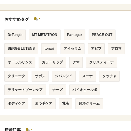
おすすめタグ
DrTung's
MT METATRON
Pantogar
PEACE OUT
SERGE LUTENS
tonari
アイセラム
アビブ
アロマ
オーラルリンス
カラーリップ
クマ
クリスティーナ
クリニーク
サボン
ジバンシイ
スーナ
タッチャ
デリケートゾーンケア
ナーズ
バイオヒールボ
ボディケア
まつ毛ケア
乳液
保湿クリーム
新着記事