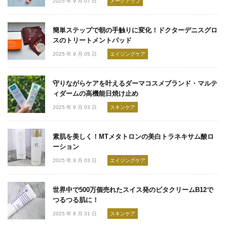
2025 年 9 月 07 日
メークアップ
簡単ステップで朝の手触りに変化！ドクターデニスグロ
スのトリートメントパッド
2025 年 9 月 05 日
エイジングケア
守りながらケアを叶えるダーマコスメブランド・マルテ
ィダームの高機能日焼け止め
2025 年 9 月 03 日
スキンケア
素肌を美しく！MTメタトロンの美白トラネキサム酸ロ
ーション
2025 年 9 月 03 日
エイジングケア
世界中で500万個売れたスイス発のビタクリームB12で
つるつる肌に！
2025 年 8 月 31 日
スキンケア