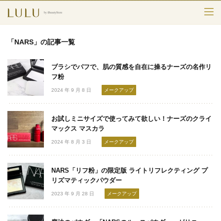
TOP
「NARS」の記事一覧
カテゴリー
ブラシでパフで、肌の質感を自在に操るナーズの名作リ
スキンケア
フ粉
2024 年 9 月 8 日
メークアップ
メークアップ
お試しミニサイズで使ってみて欲しい！ナーズのクライ
エイジングケア
マックス マスカラ
2024 年 8 月 3 日
メークアップ
フレグランス
ボディ＆ヘア
NARS「リフ粉」の限定版 ライトリフレクティング プ
リズマティックパウダー
ライフスタイル
2023 年 9 月 28 日
メークアップ
検索