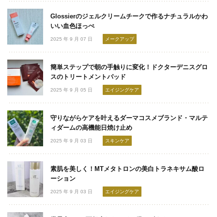
Glossierのジェルクリームチークで作るナチュラルかわ
いい血色ほっぺ
2025 年 9 月 07 日
メークアップ
簡単ステップで朝の手触りに変化！ドクターデニスグロ
スのトリートメントパッド
2025 年 9 月 05 日
エイジングケア
守りながらケアを叶えるダーマコスメブランド・マルテ
ィダームの高機能日焼け止め
2025 年 9 月 03 日
スキンケア
素肌を美しく！MTメタトロンの美白トラネキサム酸ロ
ーション
2025 年 9 月 03 日
エイジングケア