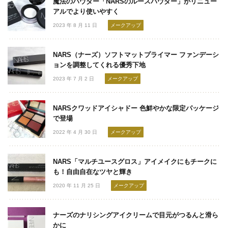
魔法のパウダー「NARSのルースパウダー」がリニュー
アルでより使いやすく
2023 年 8 月 11 日
メークアップ
NARS（ナーズ）ソフトマットプライマー ファンデーシ
ョンを調整してくれる優秀下地
2023 年 7 月 2 日
メークアップ
NARSクワッドアイシャドー 色鮮やかな限定パッケージ
で登場
2022 年 4 月 30 日
メークアップ
NARS「マルチユースグロス」アイメイクにもチークに
も！自由自在なツヤと輝き
2020 年 11 月 25 日
メークアップ
ナーズのナリシングアイクリームで目元がつるんと滑ら
かに