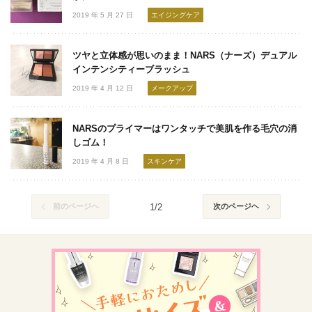
2019 年 5 月 27 日
エイジングケア
ツヤと立体感が思いのまま！NARS（ナーズ）デュアル
インテンシティーブラッシュ
2019 年 4 月 12 日
メークアップ
NARSのプライマーはワンタッチで美肌を作る毛穴の消
しゴム！
2019 年 4 月 8 日
スキンケア
前のページヘ
1/2
次のページヘ