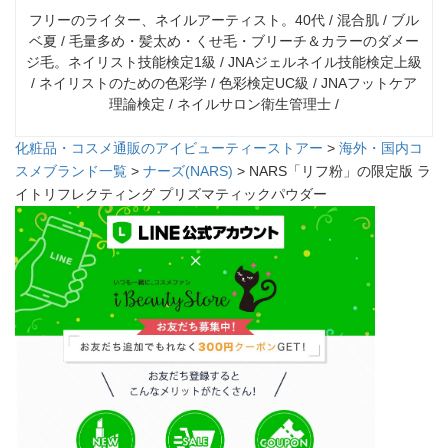
フリーのライター、ネイルアーティスト。40代 / 混合肌 / ブル
ベ夏 / 毛量多め・髪太め・くせ毛・ブリーチ＆カラーのダメー
ジ毛。ネイリスト技能検定1級 / JNAジェルネイル技能検定上級
/ ネイリストのための色彩学 / 色彩検定UC級 / JNAフットケア
理論検定 / ネイルサロン衛生管理士 /
化粧品・コスメ通販のアイビューティーストアー
>
海外・国内コ
スメブランド一覧
>
ナーズ(NARS)
> NARS「リフ粉」の限定版 ラ
イトリフレクティング プリズマティックパウダー