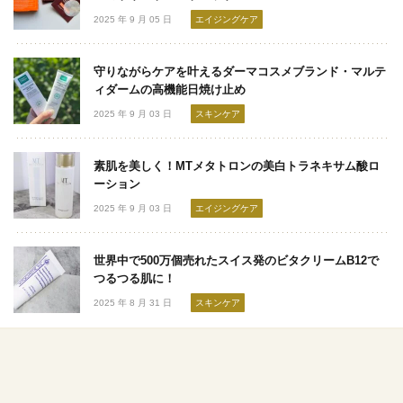
2025 年 9 月 05 日
エイジングケア
守りながらケアを叶えるダーマコスメブランド・マルテ
ィダームの高機能日焼け止め
2025 年 9 月 03 日
スキンケア
素肌を美しく！MTメタトロンの美白トラネキサム酸ロ
ーション
2025 年 9 月 03 日
エイジングケア
世界中で500万個売れたスイス発のビタクリームB12で
つるつる肌に！
2025 年 8 月 31 日
スキンケア