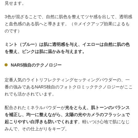
見せます。
3色が混ざることで、自然に肌色を整えてツヤ感を出して、透明感
と血色感のある肌へと導きます。（※メイクアップ効果によるも
のです）
ミント（ブルー）は肌に透明感を与え、イエローは自然に肌の色
を整え、ピンクは肌に温かみを与えます。
NARS独自のテクノロジー
定番人気のライトリフレクティングセッティングパウダーの、一
番の強みであるNARS独自のフォトクロミックテクノロジーがここ
れでも活かされています。
配合されたミネラルパウダーが
光をとらえ、肌トーンのバランス
を補正し、均一に整えながら、太陽の光やカメラのフラッシュで
起こりやすい白浮きも防いでくれます
。軽いつけ心地で肌になじ
みんで、その仕上がりをキープ。