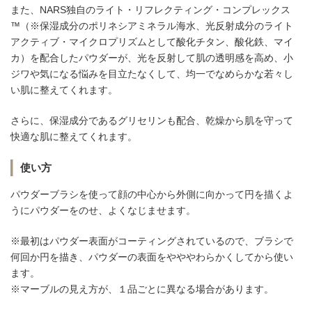
また、NARS独自のライト・リフレクティング・コンプレックス
™（※保湿成分のポリネシアミネラル海⽔、光反射成分のライト
アクティブ・マイクロプリズムとして酸化チタン、酸化鉄、マイ
カ）を配合したパウダーが、光を反射して肌の透明感を高め、小
ジワや気になる悩みを目立たなくして、均一でなめらかな若々し
い肌に整えてくれます。
さらに、保湿成分であるグリセリンも配合、乾燥から肌を守って
快適な肌に整えてくれます。
使い方
パウダーブラシを使って顔の中心から外側に向かって円を描くよ
うにパウダーをのせ、よくなじませます。
※最初はパウダー表面がコーティングされているので、ブラシで
何回か円を描き、パウダーの表面をやややわらかくしてから使い
ます。
※マーブルの見え方が、１品ごとに異なる場合があります。