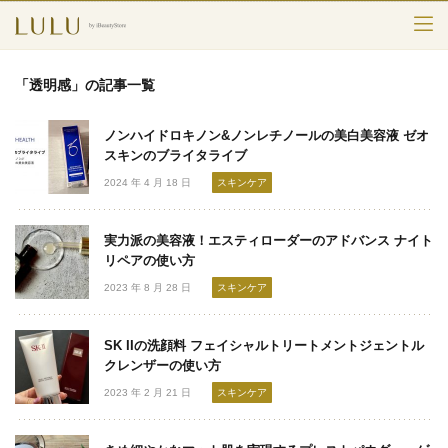
TOP
「透明感」の記事一覧
カテゴリー
ノンハイドロキノン&ノンレチノールの美白美容液 ゼオ
スキンケア
スキンのブライタライブ
2024 年 4 月 18 日
スキンケア
メークアップ
実力派の美容液！エスティローダーのアドバンス ナイト
エイジングケア
リペアの使い方
2023 年 8 月 28 日
スキンケア
フレグランス
ボディ＆ヘア
SK IIの洗顔料 フェイシャルトリートメントジェントル
クレンザーの使い方
ライフスタイル
2023 年 2 月 21 日
スキンケア
検索