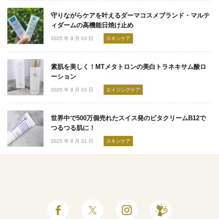
守りながらケアを叶えるダーマコスメブランド・マルテ
ィダームの高機能日焼け止め
2025 年 9 月 03 日
スキンケア
素肌を美しく！MTメタトロンの美白トラネキサム酸ロ
ーション
2025 年 9 月 03 日
エイジングケア
世界中で500万個売れたスイス発のビタクリームB12で
つるつる肌に！
2025 年 8 月 31 日
スキンケア