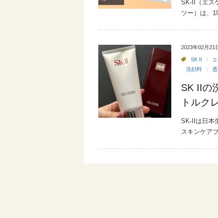
SK-II（
ツー）は、1
2023年02月21
SK II
エ
洗顔料
透
SK I
トルク
SK-IIは日
スキンケアブ