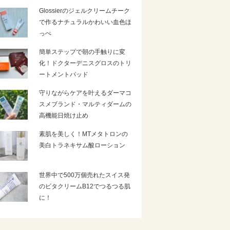
Glossierのジェルクリームチーク
で作るナチュラルかわいい血色ほ
っぺ
簡単ステップで朝の手触りに変
化！ドクターデニスグロスのトリ
ートメントパッド
守りながらケアを叶えるダーマコ
スメブランド・マルティダームの
高機能日焼け止め
素肌を美しく！MTメタトロンの
美白トラネキサム酸ローション
世界中で500万個売れたスイス発
のビタクリームB12でつるつる肌
に！