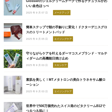
Glossierのジェルクリームチークで作るナチュラルかわ
いい血色ほっぺ
2025 年 9 月 07 日
メークアップ
簡単ステップで朝の手触りに変化！ドクターデニスグロ
スのトリートメントパッド
2025 年 9 月 05 日
エイジングケア
守りながらケアを叶えるダーマコスメブランド・マルテ
ィダームの高機能日焼け止め
2025 年 9 月 03 日
スキンケア
素肌を美しく！MTメタトロンの美白トラネキサム酸ロ
ーション
2025 年 9 月 03 日
エイジングケア
世界中で500万個売れたスイス発のビタクリームB12で
つるつる肌に！