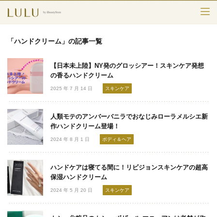
TOP
「ハンドクリーム」の記事一覧
カテゴリー
【日本未上陸】NY発のグロッシアー！スキンケア発想
スキンケア
の香るハンドクリーム
2025 年 7 月 14 日
スキンケア
メークアップ
人類モテのアンバーバニラでおなじみローラメルシエ新
エイジングケア
作ハンドクリーム登場！
2024 年 8 月 1 日
ボディ＆ヘア
フレグランス
ボディ＆ヘア
ハンドケアは寝てる間に！リビジョンスキンケアの超高
保湿ハンドクリーム
ライフスタイル
2024 年 5 月 20 日
スキンケア
検索