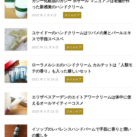
カシー化粧品のカシー ボザール マニュアンは老舗が作
った新感覚のハンドクリーム
2023 年 2 月 8 日
ネイルケア
ユケイドーのハンドクリームはツバメの巣とパールエキ
スで手指スベスベ
2021 年 11 月 8 日
ネイルケア
ローラメルシエのハンドクリーム カルテットは「人類モ
テの香り」も入った嬉しいセット
2021 年 2 月 19 日
ネイルケア
エリザベスアーデンのエイトアワークリームは体中に使
えるオールマイティーコスメ
2020 年 4 月 22 日
スキンケア
イソップのレバレンスハンドバームで手肌に香りと潤い
の癒しを