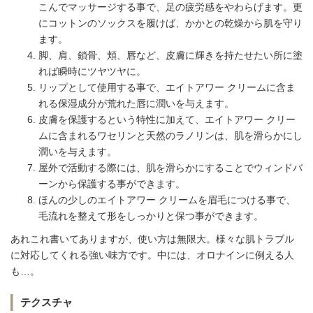
こんでマッサージする事で、足の疲労感をやわらげます。更
にコットンのソックスを履けば、かかとの乾燥から肌を守り
ます。
脚、肩、鎖骨、頬、唇など、皮膚に輝きを持たせたい所に塗
れば瞬時にツヤツヤに。
リップとして使用する事で、エイトアワー クリームに含ま
れる保湿成分が荒れた唇に潤いを与えます。
皮膚を保護するという特性に加えて、エイトアワー クリー
ムに含まれるワセリンと天然のラノリンは、肌を滑らかにし
潤いを与えます。
屋外で活動する際には、肌を滑らかにすることでウィンドバ
ーンから保護する事ができます。
ほんの少しのエイトアワー クリームを眉毛につける事で、
毛流れを整えて形をしっかりと保つ事ができます。
あれこれ書いてありますが、使い方は無限大。様々な肌トラブル
に対応してくれる強い味方です。中には、オロナインに例える人
も…。
テクスチャ