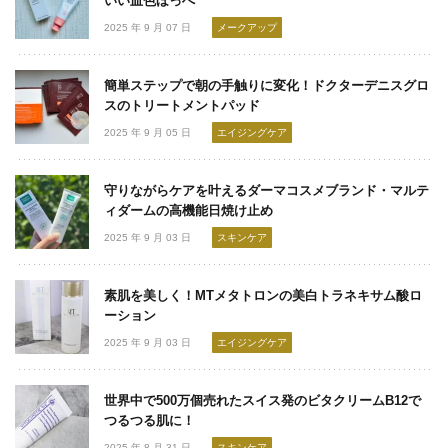
いい血色ほっぺ
2025 年 9 月 07 日
メークアップ
簡単ステップで朝の手触りに変化！ドクターデニスグロ
スのトリートメントパッド
2025 年 9 月 05 日
エイジングケア
守りながらケアを叶えるダーマコスメブランド・マルテ
ィダームの高機能日焼け止め
2025 年 9 月 03 日
スキンケア
素肌を美しく！MTメタトロンの美白トラネキサム酸ロ
ーション
2025 年 9 月 03 日
エイジングケア
世界中で500万個売れたスイス発のビタクリームB12で
つるつる肌に！
2025 年 8 月 31 日
スキンケア