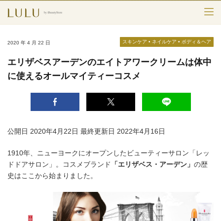
TOP
スキンケア
•
ネイルケア
•
ボディ＆ヘア
2020 年 4 月 22 日
カテゴリー
エリザベスアーデンのエイトアワークリームは体中
に使えるオールマイティーコスメ
スキンケア
メークアップ
エイジングケア
公開日 2020年4月22日
最終更新日 2022年4月16日
フレグランス
1910年、ニューヨークにオープンしたビューティーサロン「レッ
ドドアサロン」。コスメブランド
「エリザベス・アーデン」
の歴
ボディ＆ヘア
史はここから始まりました。
ライフスタイル
検索