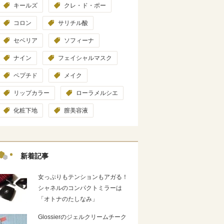
キールズ
クレ・ド・ポー
コロン
サリチル酸
セベリア
ソフィーナ
ナイン
フェイシャルマスク
ペプチド
メイク
リップカラー
ローラメルシエ
化粧下地
膣美容液
新着記事
女っぷりもテンションもアガる！
シャネルのコンパクトミラーは
「オトナのたしなみ」
Glossierのジェルクリームチーク