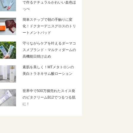
で作るナチュラルかわいい血色ほ
っぺ
簡単ステップで朝の手触りに変
化！ドクターデニスグロスのトリ
ートメントパッド
守りながらケアを叶えるダーマコ
スメブランド・マルティダームの
高機能日焼け止め
素肌を美しく！MTメタトロンの
美白トラネキサム酸ローション
世界中で500万個売れたスイス発
のビタクリームB12でつるつる肌
に！