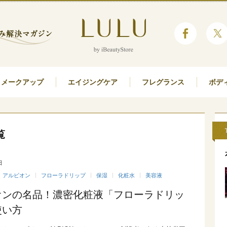
メークアップ
エイジングケア
フレグランス
ボデ
覧
日
アルビオン
フローラドリップ
保湿
化粧水
美容液
オンの名品！濃密化粧液「フローラドリッ
使い方