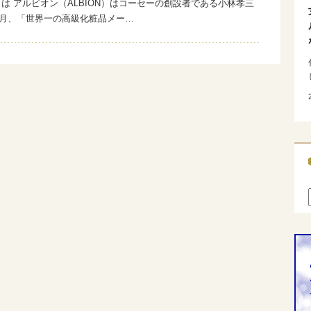
は アルビオン（ALBION）はコーセーの創設者である小林孝三
年3月、「世界一の高級化粧品メー…