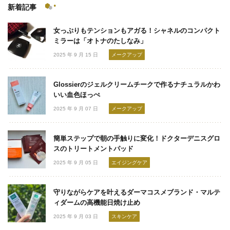
新着記事
女っぷりもテンションもアガる！シャネルのコンパクト
ミラーは「オトナのたしなみ」
2025 年 9 月 15 日
メークアップ
Glossierのジェルクリームチークで作るナチュラルかわ
いい血色ほっぺ
2025 年 9 月 07 日
メークアップ
簡単ステップで朝の手触りに変化！ドクターデニスグロ
スのトリートメントパッド
2025 年 9 月 05 日
エイジングケア
守りながらケアを叶えるダーマコスメブランド・マルテ
ィダームの高機能日焼け止め
2025 年 9 月 03 日
スキンケア