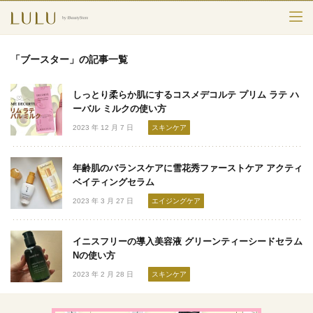
TOP
「ブースター」の記事一覧
カテゴリー
しっとり柔らか肌にするコスメデコルテ プリム ラテ ハ
スキンケア
ーバル ミルクの使い方
2023 年 12 月 7 日
スキンケア
メークアップ
年齢肌のバランスケアに雪花秀ファーストケア アクティ
エイジングケア
ベイティングセラム
2023 年 3 月 27 日
エイジングケア
フレグランス
ボディ＆ヘア
イニスフリーの導入美容液 グリーンティーシードセラム
Nの使い方
ライフスタイル
2023 年 2 月 28 日
スキンケア
検索