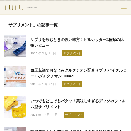
TOP
「サプリメント」の記事一覧
カテゴリー
サプリを飲むときの強い味方！ピルカッター3種類の比
スキンケア
較レビュー
2025 年 3 月 11 日
サプリメント
メークアップ
白玉点滴でおなじみグルタチオン配合サプリ バイタルミ
エイジングケア
ー L-グルタチオン100mg
2025 年 1 月 27 日
サプリメント
フレグランス
ボディ＆ヘア
いつでもどこでもパクッ！美味しすぎるディソのフィル
ム型サプリメント
ライフスタイル
2024 年 10 月 11 日
サプリメント
検索