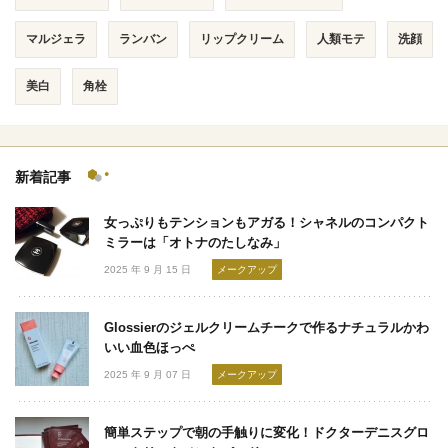
マルジェラ
ランバン
リップクリーム
人類モテ
洗顔
美白
角栓
新着記事
女っぷりもテンションもアガる！シャネルのコンパクト
ミラーは「オトナのたしなみ」
2025 年 9 月 15 日
メークアップ
Glossierのジェルクリームチークで作るナチュラルかわ
いい血色ほっぺ
2025 年 9 月 07 日
メークアップ
簡単ステップで朝の手触りに変化！ドクターデニスグロ