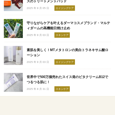
スのトリートメントパッド
2025 年 9 月 05 日
エイジングケア
守りながらケアを叶えるダーマコスメブランド・マルテ
ィダームの高機能日焼け止め
2025 年 9 月 03 日
スキンケア
素肌を美しく！MTメタトロンの美白トラネキサム酸ロ
ーション
2025 年 9 月 03 日
エイジングケア
世界中で500万個売れたスイス発のビタクリームB12で
つるつる肌に！
2025 年 8 月 31 日
スキンケア