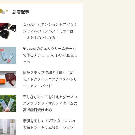
新着記事
女っぷりもテンションもアガる！
シャネルのコンパクトミラーは
「オトナのたしなみ」
Glossierのジェルクリームチーク
で作るナチュラルかわいい血色ほ
っぺ
簡単ステップで朝の手触りに変
化！ドクターデニスグロスのトリ
ートメントパッド
守りながらケアを叶えるダーマコ
スメブランド・マルティダームの
高機能日焼け止め
素肌を美しく！MTメタトロンの
美白トラネキサム酸ローション