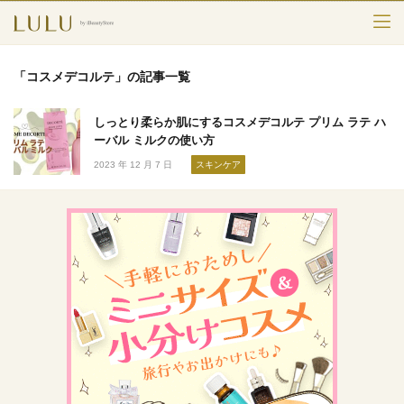
TOP
「コスメデコルテ」の記事一覧
カテゴリー
しっとり柔らか肌にするコスメデコルテ プリム ラテ ハ
スキンケア
ーバル ミルクの使い方
2023 年 12 月 7 日
スキンケア
メークアップ
エイジングケア
フレグランス
ボディ＆ヘア
ライフスタイル
検索