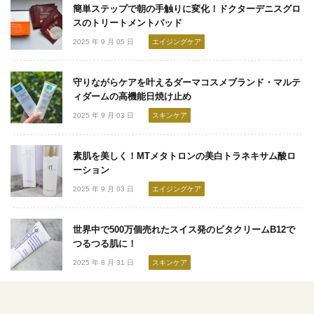
簡単ステップで朝の手触りに変化！ドクターデニスグロ
スのトリートメントパッド
2025 年 9 月 05 日
エイジングケア
守りながらケアを叶えるダーマコスメブランド・マルテ
ィダームの高機能日焼け止め
2025 年 9 月 03 日
スキンケア
素肌を美しく！MTメタトロンの美白トラネキサム酸ロ
ーション
2025 年 9 月 03 日
エイジングケア
世界中で500万個売れたスイス発のビタクリームB12で
つるつる肌に！
2025 年 8 月 31 日
スキンケア