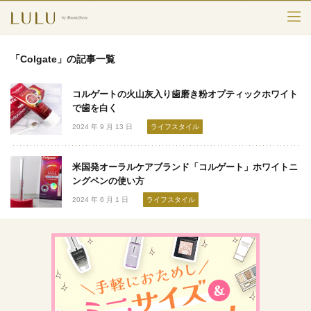
TOP
「Colgate」の記事一覧
カテゴリー
コルゲートの火山灰入り歯磨き粉オプティックホワイト
スキンケア
で歯を白く
2024 年 9 月 13 日
ライフスタイル
メークアップ
米国発オーラルケアブランド「コルゲート」ホワイトニ
エイジングケア
ングペンの使い方
2024 年 6 月 1 日
ライフスタイル
フレグランス
ボディ＆ヘア
ライフスタイル
検索