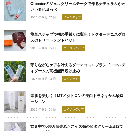
Glossierのジェルクリームチークで作るナチュラルかわ
いい血色ほっぺ
2025 年 9 月 07 日
メークアップ
簡単ステップで朝の手触りに変化！ドクターデニスグロ
スのトリートメントパッド
2025 年 9 月 05 日
エイジングケア
守りながらケアを叶えるダーマコスメブランド・マルテ
ィダームの高機能日焼け止め
2025 年 9 月 03 日
スキンケア
素肌を美しく！MTメタトロンの美白トラネキサム酸ロ
ーション
2025 年 9 月 03 日
エイジングケア
世界中で500万個売れたスイス発のビタクリームB12で