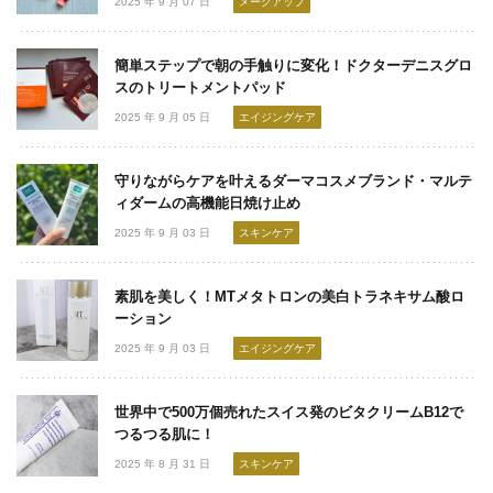
2025 年 9 月 07 日
メークアップ
簡単ステップで朝の手触りに変化！ドクターデニスグロ
スのトリートメントパッド
2025 年 9 月 05 日
エイジングケア
守りながらケアを叶えるダーマコスメブランド・マルテ
ィダームの高機能日焼け止め
2025 年 9 月 03 日
スキンケア
素肌を美しく！MTメタトロンの美白トラネキサム酸ロ
ーション
2025 年 9 月 03 日
エイジングケア
世界中で500万個売れたスイス発のビタクリームB12で
つるつる肌に！
2025 年 8 月 31 日
スキンケア