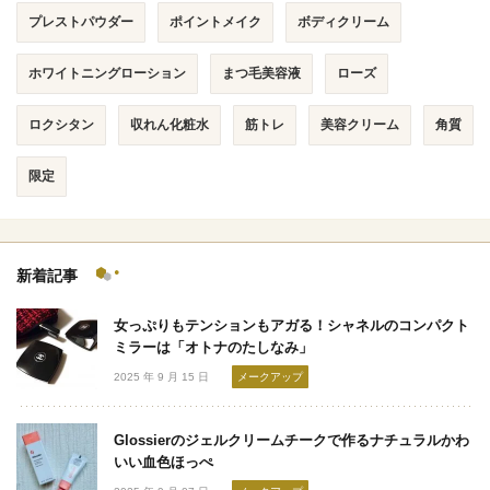
プレストパウダー
ポイントメイク
ボディクリーム
ホワイトニングローション
まつ毛美容液
ローズ
ロクシタン
収れん化粧水
筋トレ
美容クリーム
角質
限定
新着記事
女っぷりもテンションもアガる！シャネルのコンパクト
ミラーは「オトナのたしなみ」
2025 年 9 月 15 日
メークアップ
Glossierのジェルクリームチークで作るナチュラルかわ
いい血色ほっぺ