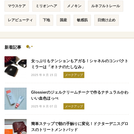
マウスケア
ミリオンヘア
メノキン
ルネフルトレール
レアビューティ
下地
国産
敏感肌
日焼け止め
新着記事
女っぷりもテンションもアガる！シャネルのコンパクト
ミラーは「オトナのたしなみ」
2025 年 9 月 15 日
メークアップ
Glossierのジェルクリームチークで作るナチュラルかわ
いい血色ほっぺ
2025 年 9 月 07 日
メークアップ
簡単ステップで朝の手触りに変化！ドクターデニスグロ
スのトリートメントパッド