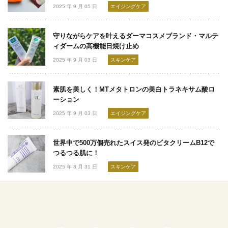
2025 年 9 月 05 日
エイジングケア
守りながらケアを叶えるダーマコスメブランド・マルテ
ィダームの高機能日焼け止め
2025 年 9 月 03 日
スキンケア
素肌を美しく！MTメタトロンの美白トラネキサム酸ロ
ーション
2025 年 9 月 03 日
エイジングケア
世界中で500万個売れたスイス発のビタクリームB12で
つるつる肌に！
2025 年 8 月 31 日
スキンケア