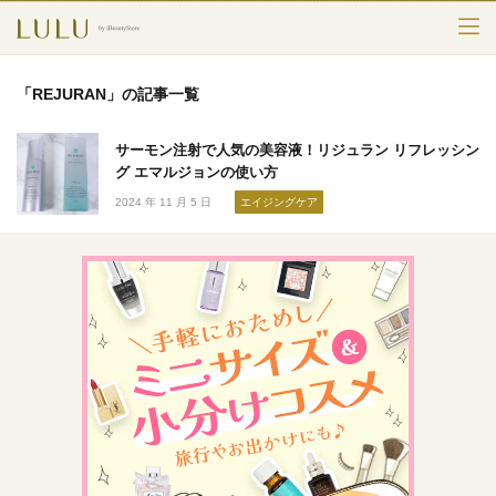
TOP
「REJURAN」の記事一覧
カテゴリー
サーモン注射で人気の美容液！リジュラン リフレッシン
スキンケア
グ エマルジョンの使い方
2024 年 11 月 5 日
エイジングケア
メークアップ
エイジングケア
フレグランス
ボディ＆ヘア
ライフスタイル
検索