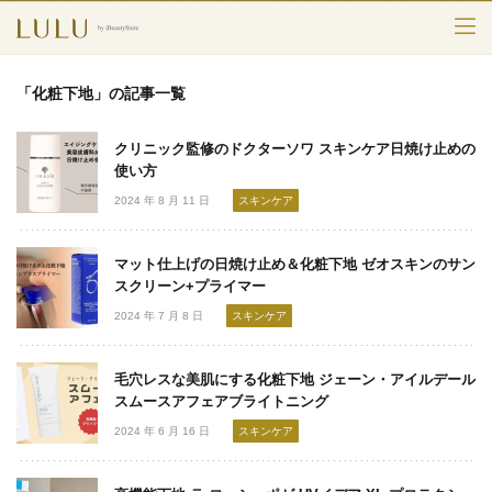
TOP
「化粧下地」の記事一覧
カテゴリー
クリニック監修のドクターソワ スキンケア日焼け止めの
スキンケア
使い方
2024 年 8 月 11 日
スキンケア
メークアップ
マット仕上げの日焼け止め＆化粧下地 ゼオスキンのサン
エイジングケア
スクリーン+プライマー
2024 年 7 月 8 日
スキンケア
フレグランス
ボディ＆ヘア
毛穴レスな美肌にする化粧下地 ジェーン・アイルデール
スムースアフェアブライトニング
ライフスタイル
2024 年 6 月 16 日
スキンケア
検索