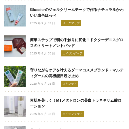
Glossierのジェルクリームチークで作るナチュラルかわ
いい血色ほっぺ
2025 年 9 月 07 日
メークアップ
簡単ステップで朝の手触りに変化！ドクターデニスグロ
スのトリートメントパッド
2025 年 9 月 05 日
エイジングケア
守りながらケアを叶えるダーマコスメブランド・マルテ
ィダームの高機能日焼け止め
2025 年 9 月 03 日
スキンケア
素肌を美しく！MTメタトロンの美白トラネキサム酸ロ
ーション
2025 年 9 月 03 日
エイジングケア