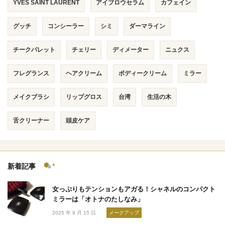
YVES SAINT LAURENT
アイブロウセラム
カフェイン
グッチ
コンシーラー
シミ
ダーマライン
チークパレット
チェリー
ディメーター
ニュクス
フレグランス
ヘアクリーム
ボディークリーム
ミラー
メイクブラシ
リップグロス
台湾
生活の木
舌クリーナー
頭皮ケア
新着記事
女っぷりもテンションもアガる！シャネルのコンパクト
ミラーは「オトナのたしなみ」
2025 年 9 月 15 日
メークアップ