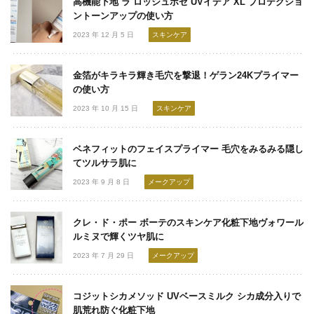
高機能下地 ラ ロッシュポゼ UVイデア XL プロテクショ
ントーンアップの使い方
2023 年 12 月 5 日
スキンケア
金箔がキラキラ輝き毛穴を撃退！ゲラン24Kプライマー
の使い方
2023 年 10 月 15 日
スキンケア
ベネフィットのフェイスプライマー 毛穴をみるみる隠し
てツルサラ肌に
2023 年 9 月 8 日
メークアップ
クレ・ド・ポー ボーテのスキンケア化粧下地ヴォワール
ルミヌで輝くツヤ肌に
2023 年 7 月 29 日
メークアップ
コジットシカメソッド UVベースミルク シカ成分入りで
肌荒れ防ぐ化粧下地