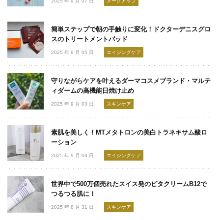
2025 年 9 月 07 日
メークアップ
簡単ステップで朝の手触りに変化！ドクターデニスグロ
スのトリートメントパッド
2025 年 9 月 05 日
エイジングケア
守りながらケアを叶えるダーマコスメブランド・マルテ
ィダームの高機能日焼け止め
2025 年 9 月 03 日
スキンケア
素肌を美しく！MTメタトロンの美白トラネキサム酸ロ
ーション
2025 年 9 月 03 日
エイジングケア
世界中で500万個売れたスイス発のビタクリームB12で
つるつる肌に！
2025 年 8 月 31 日
スキンケア