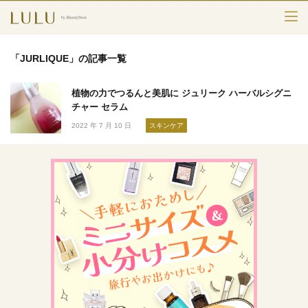
TOP
「JURLIQUE」の記事一覧
カテゴリー
植物の力でつるんと美肌に ジュリーク ハーバルシグニ
スキンケア
チャー セラム
2022 年 7 月 10 日
スキンケア
メークアップ
エイジングケア
フレグランス
ボディ＆ヘア
ライフスタイル
検索