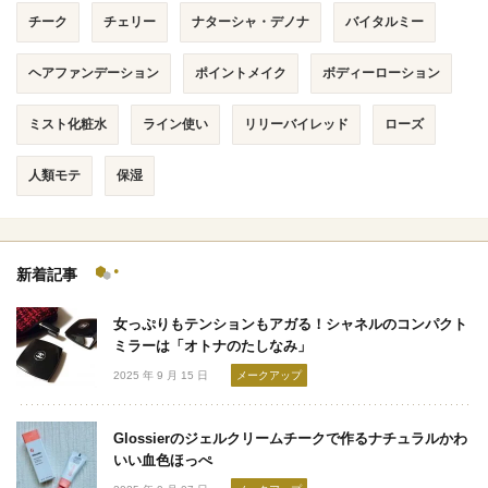
チーク
チェリー
ナターシャ・デノナ
バイタルミー
ヘアファンデーション
ポイントメイク
ボディーローション
ミスト化粧水
ライン使い
リリーバイレッド
ローズ
人類モテ
保湿
新着記事
女っぷりもテンションもアガる！シャネルのコンパクト
ミラーは「オトナのたしなみ」
2025 年 9 月 15 日
メークアップ
Glossierのジェルクリームチークで作るナチュラルかわ
いい血色ほっぺ