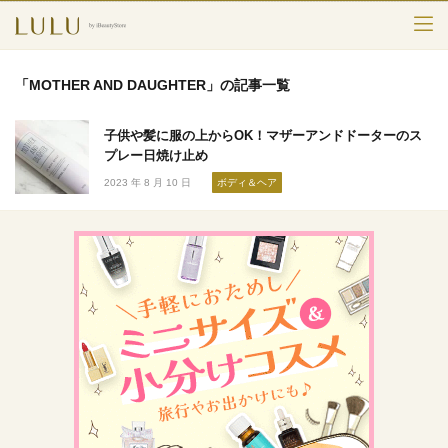
TOP
「MOTHER AND DAUGHTER」の記事一覧
カテゴリー
子供や髪に服の上からOK！マザーアンドドーターのス
スキンケア
プレー日焼け止め
2023 年 8 月 10 日
ボディ＆ヘア
メークアップ
エイジングケア
フレグランス
ボディ＆ヘア
ライフスタイル
検索