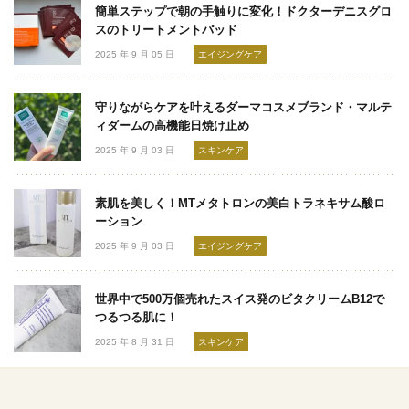
簡単ステップで朝の手触りに変化！ドクターデニスグロ
スのトリートメントパッド
2025 年 9 月 05 日
エイジングケア
守りながらケアを叶えるダーマコスメブランド・マルテ
ィダームの高機能日焼け止め
2025 年 9 月 03 日
スキンケア
素肌を美しく！MTメタトロンの美白トラネキサム酸ロ
ーション
2025 年 9 月 03 日
エイジングケア
世界中で500万個売れたスイス発のビタクリームB12で
つるつる肌に！
2025 年 8 月 31 日
スキンケア