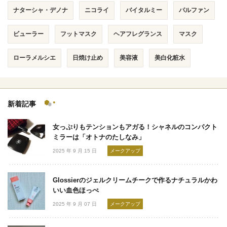
ナターシャ・デノナ
ニコライ
バイタルミー
パルファン
ビューラー
フットマスク
ヘアフレグランス
マスク
ローラメルシエ
日焼け止め
美容液
美白化粧水
新着記事
女っぷりもテンションもアガる！シャネルのコンパクト
ミラーは「オトナのたしなみ」
2025 年 9 月 15 日
メークアップ
Glossierのジェルクリームチークで作るナチュラルかわ
いい血色ほっぺ
2025 年 9 月 07 日
メークアップ