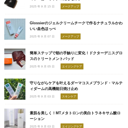
2025 年 9 月 15 日
メークアップ
Glossierのジェルクリームチークで作るナチュラルかわ
いい血色ほっぺ
2025 年 9 月 07 日
メークアップ
簡単ステップで朝の手触りに変化！ドクターデニスグロ
スのトリートメントパッド
2025 年 9 月 05 日
エイジングケア
守りながらケアを叶えるダーマコスメブランド・マルテ
ィダームの高機能日焼け止め
2025 年 9 月 03 日
スキンケア
素肌を美しく！MTメタトロンの美白トラネキサム酸ロ
ーション
2025 年 9 月 03 日
エイジングケア