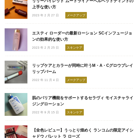
リリーバイレッド ムードライアーベルベットティントの
上手な使い方
2023 年 2 月 27 日
メークアップ
エスティ ローダーの最新ローション SCインフュージョ
ンの効果的な使い方
2023 年 2 月 25 日
スキンケア
リップケアとカラーが同時に叶うM・A・Cグロウプレイ
リップバーム
2022 年 11 月 4 日
メークアップ
肌のバリア機能をサポートするセラヴィ モイスチャライ
ジングローション
2022 年 9 月 15 日
スキンケア
【全色レビュー】うっとり煌めく ランコムの限定アイシ
ャドウ パレット ラ ローズ