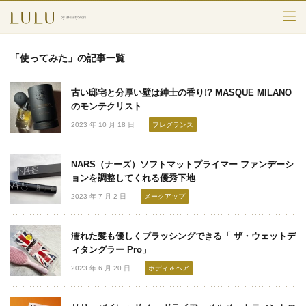
TOP
「使ってみた」の記事一覧
カテゴリー
古い邸宅と分厚い壁は紳士の香り!? MASQUE MILANO
スキンケア
のモンテクリスト
2023 年 10 月 18 日
フレグランス
メークアップ
NARS（ナーズ）ソフトマットプライマー ファンデーシ
エイジングケア
ョンを調整してくれる優秀下地
2023 年 7 月 2 日
メークアップ
フレグランス
ボディ＆ヘア
濡れた髪も優しくブラッシングできる「 ザ・ウェットデ
ィタングラー Pro」
ライフスタイル
2023 年 6 月 20 日
ボディ＆ヘア
検索